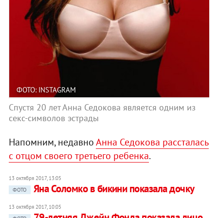
ФОТО: INSTAGRAM
Спустя 20 лет Анна Седокова является одним из
секс-символов эстрады
Напомним, недавно
Анна Седокова рассталась
с отцом своего третьего ребенка
.
13 октября 2017, 13:05
Яна Соломко в бикини показала дочку
ФОТО
13 октября 2017, 10:05
79-летняя Джейн Фонда показала лицо