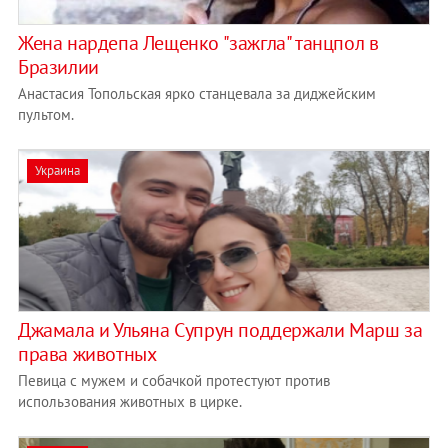
Жена нардепа Лещенко "зажгла" танцпол в
Бразилии
Анастасия Топольская ярко станцевала за диджейским
пультом.
Украина
Джамала и Ульяна Супрун поддержали Марш за
права животных
Певица с мужем и собачкой протестуют против
использования животных в цирке.