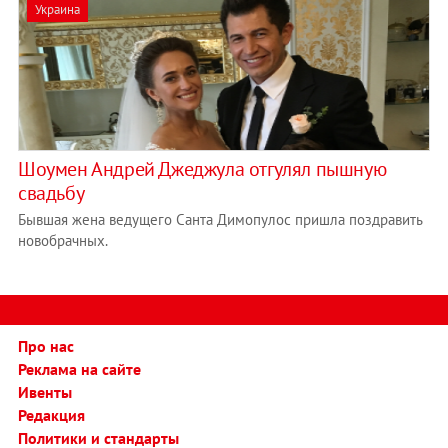
Украина
Шоумен Андрей Джеджула отгулял пышную
свадьбу
Бывшая жена ведущего Санта Димопулос пришла поздравить
новобрачных.
Про нас
Реклама на сайте
Ивенты
Редакция
Политики и стандарты