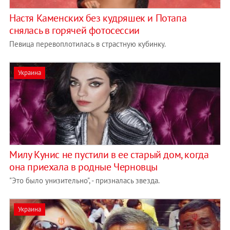
Настя Каменских без кудряшек и Потапа
снялась в горячей фотосессии
Певица перевоплотилась в страстную кубинку.
Украина
Милу Кунис не пустили в ее старый дом, когда
она приехала в родные Черновцы
"Это было унизительно", - призналась звезда.
Украина