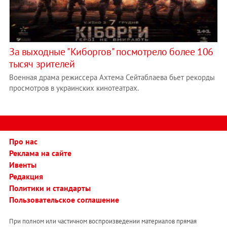
За выходные "Киборгов" посмотрело более 106
тысяч зрителей
Военная драма режиссера Ахтема Сейтаблаева бьет рекорды
просмотров в украинских кинотеатрах.
Про нас
Реклама на сайте
Ивенты
Редакция
Политики и стандарты
Пользовательское соглашение
При полном или частичном воспроизведении материалов прямая