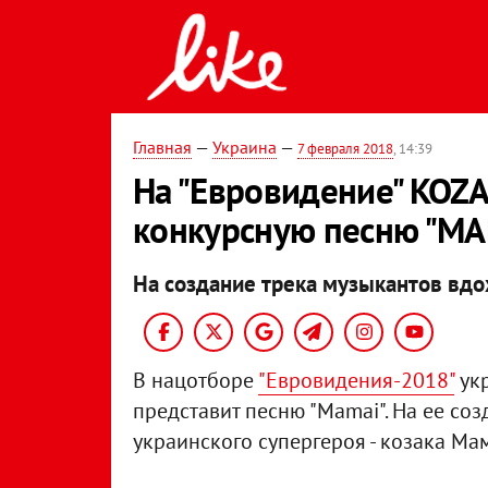
Главная
—
Украина
—
7 февраля 2018
, 14:39
На "Евровидение" KOZ
конкурсную песню "MA
На создание трека музыкантов вд
В нацотборе
"Евровидения-2018"
укр
представит песню "Mamai". На ее со
украинского супергероя - козака Ма