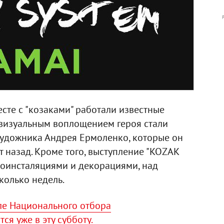
те с "козаками" работали известные
 визуальным воплощением героя стали
художника Андрея Ермоленко, которые он
т назад. Кроме того, выступление "KOZAK
оинсталяциями и декорациями, над
колько недель.
е Национального отбора
ся уже в эту субботу.