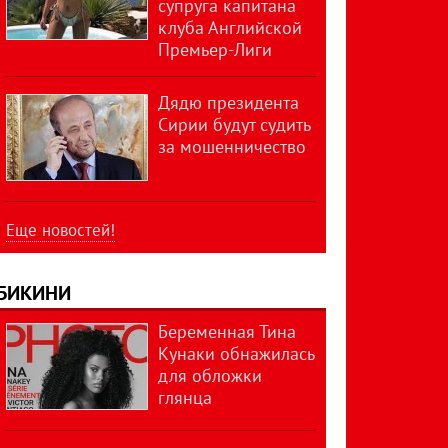
супруга капитана
клуба Английской
Премьер-Лиги
Дядю президента
Сирии будут судить
за мошенничество
Еще новостей!
БИКИНИ
Беременная Тина
Кунаки обнажилась
для обложки
глянца