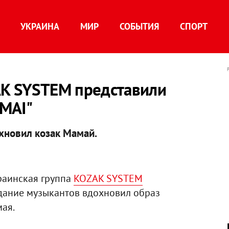
УКРАИНА
МИР
СОБЫТИЯ
СПОРТ
AK SYSTEM представили
MAI"
охновил козак Мамай.
аинская группа
KOZAK SYSTEM
здание музыкантов вдохновил образ
мая.