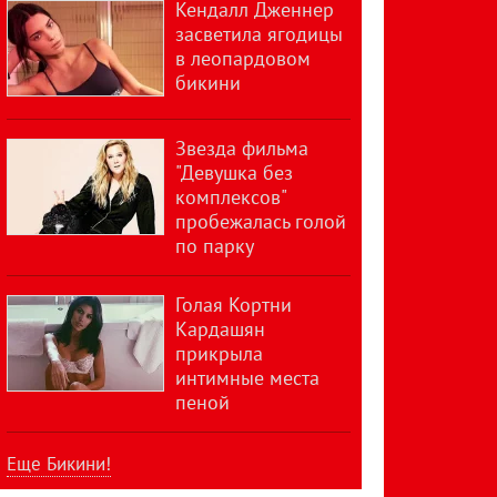
Кендалл Дженнер
засветила ягодицы
в леопардовом
бикини
Звезда фильма
"Девушка без
комплексов"
пробежалась голой
по парку
Голая Кортни
Кардашян
прикрыла
интимные места
пеной
Еще Бикини!