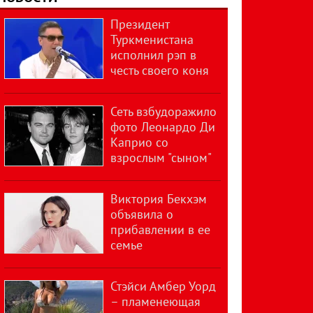
Президент
Туркменистана
исполнил рэп в
честь своего коня
Сеть взбудоражило
фото Леонардо Ди
Каприо со
взрослым "сыном"
Виктория Бекхэм
объявила о
прибавлении в ее
семье
Стэйси Амбер Уорд
– пламенеющая