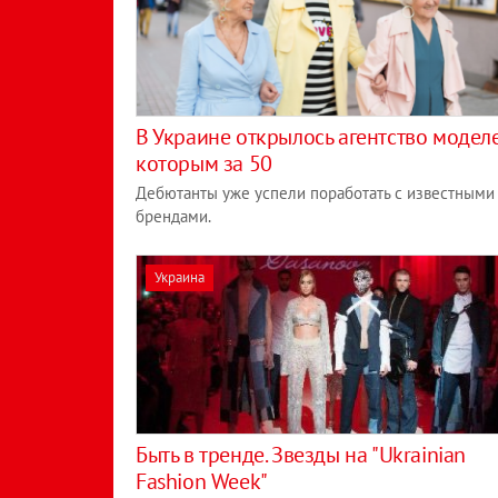
​В Украине открылось агентство моделе
которым за 50
Дебютанты уже успели поработать с известными
брендами.
Украина
Быть в тренде. Звезды на "Ukrainian
Fashion Week"