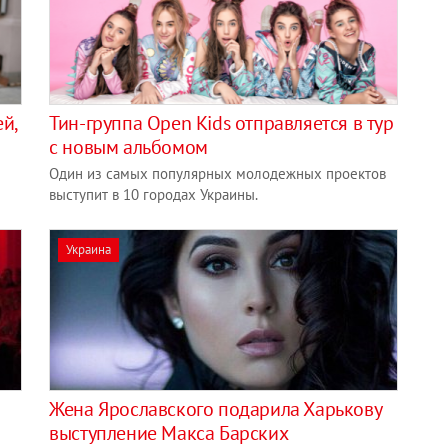
й,
​Тин-группа Open Kids отправляется в тур
с новым альбомом
Один из самых популярных молодежных проектов
выступит в 10 городах Украины.
Украина
Жена Ярославского подарила Харькову
выступление Макса Барских