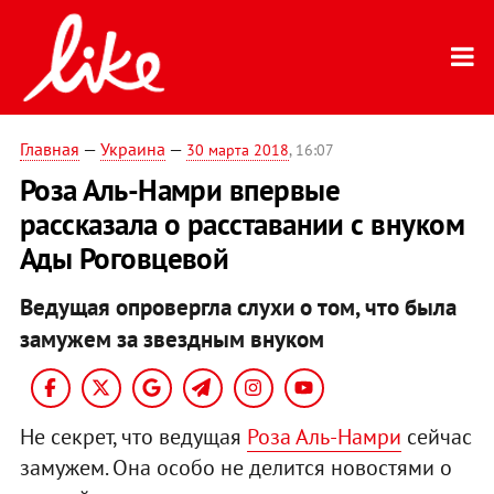
Главная
—
Украина
—
30 марта 2018
, 16:07
Роза Аль-Намри впервые
рассказала о расставании с внуком
Ады Роговцевой
Ведущая опровергла слухи о том, что была
замужем за звездным внуком
Не секрет, что ведущая
Роза Аль-Намри
сейчас
замужем. Она особо не делится новостями о