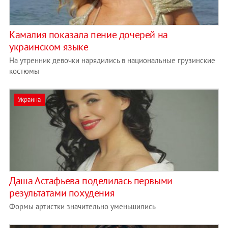
Камалия показала пение дочерей на
украинском языке
На утренник девочки нарядились в национальные грузинские
костюмы
Украина
Даша Астафьева поделилась первыми
результатами похудения
Формы артистки значительно уменьшились