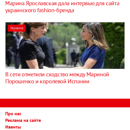
Марина Ярославская дала интервью для сайта
украинского fashion-бренда
Украина
В сети отметили сходство между Мариной
Порошенко и королевой Испании
Про нас
Реклама на сайте
Ивенты