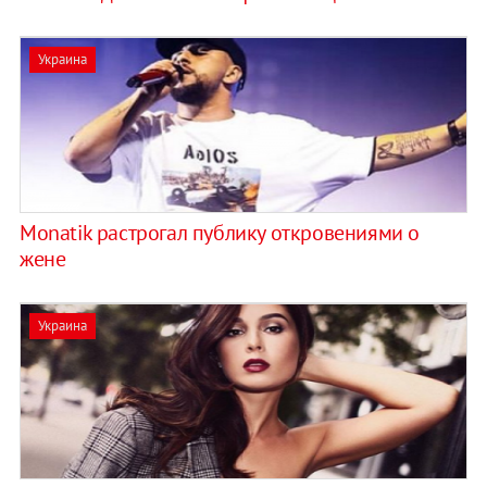
Украина
Monatik растрогал публику откровениями о
жене
Украина