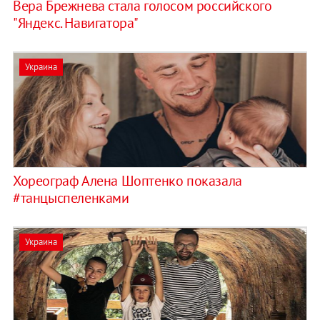
Вера Брежнева стала голосом российского
"Яндекс. Навигатора"
Украина
Хореограф Алена Шоптенко показала
#танцыспеленками
Украина