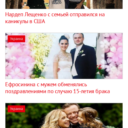
Нардеп Лещенко с семьей отправился на
каникулы в США
Украина
Ефросинина с мужем обменялись
поздравлениями по случаю 15-летия брака
Украина