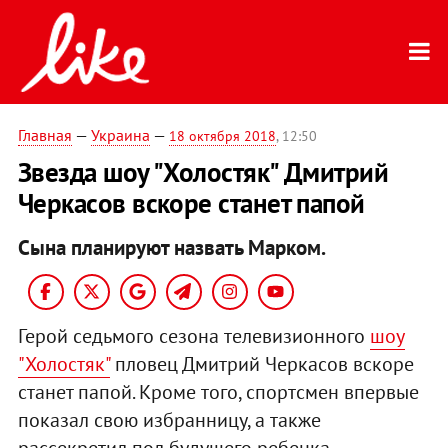
Главная
—
Украина
—
18 октября 2018
, 12:50
Звезда шоу "Холостяк" Дмитрий
Черкасов вскоре станет папой
Сына планируют назвать Марком.
Герой седьмого сезона телевизионного
шоу
"Холостяк"
пловец Дмитрий Черкасов вскоре
станет папой. Кроме того, спортсмен впервые
показал свою избранницу, а также
рассекретил пол будущего ребенка.