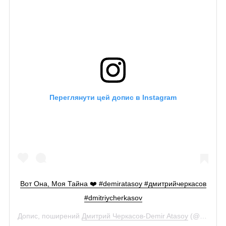
Переглянути цей допис в Instagram
Вот Она, Моя Тайна ❤️ #demiratasoy #дмитрийчеркасов
#dmitriycherkasov
Допис, поширений
Дмитрий Черкасов-Demir Atasoy
(@dmitriy_cherkasov_)