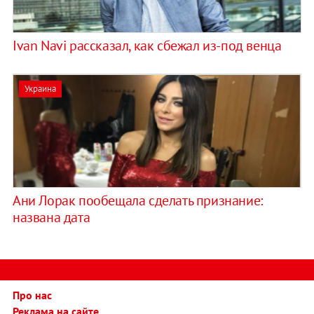
Ivan Navi рассказал, как сбежал из-под венца
Украина
Ани Лорак пообещала сделать признание:
названа дата
Про нас
Реклама на сайте