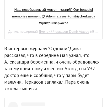
Наш незабываемый момент жизни!)) Our beautiful
memories moment 😍 #demiratasoy #dmitriycherkasov
#дмитрийчеркасов
Допис, поширений
Дмитрий Черкасов-Demir Atasoy
(@dmitriy_cherkasov_)
В интервью журналу "Отдохни" Дима
рассказал, что в середине мая узнал, что
Александра беременна, и очень обрадовался
такому приятному известию. А когда на УЗИ
доктор еще и сообщил, что у пары будет
мальчик, Черкасов заплакал. Пара очень
хотела сыночка.