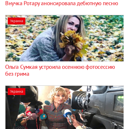
Внучка Ротару анонсировала дебютную песню
Украина
Ольга Сумкая устроила осеннюю фотосессию
без грима
Украина