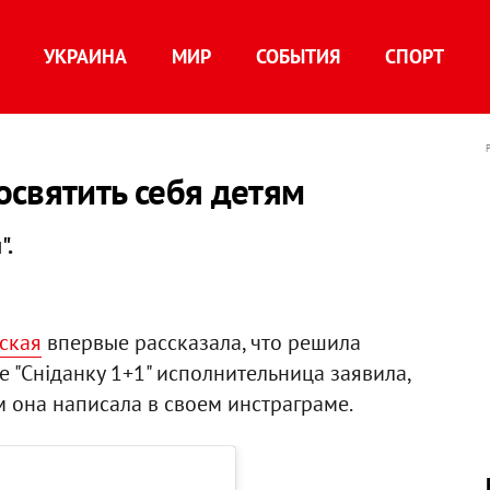
УКРАИНА
МИР
СОБЫТИЯ
СПОРТ
святить себя детям
".
ская
впервые рассказала, что решила
е "Сніданку 1+1" исполнительница заявила,
ом она написала в своем инстраграме.