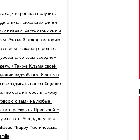
зала, что решила получить
едагогика, психология детей
их планах. Часть своих сил и
ям. Это мой вклад в историю
изванием. Наконец я решила
уровень, со всем усердием,
елу. • Так же Кузьма своей
здание видеоблога. Я хотела
 и выкладывать наше общение
, что есть интерес к такому
говорю с вами на любые,
отите раскрыть. Присылайте
ы услышать. #ещедоступнее
ljesus #happy #могилевська
smile