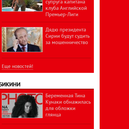
супруга капитана
клуба Английской
Премьер-Лиги
Дядю президента
Сирии будут судить
за мошенничество
Еще новостей!
БИКИНИ
Беременная Тина
Кунаки обнажилась
для обложки
глянца