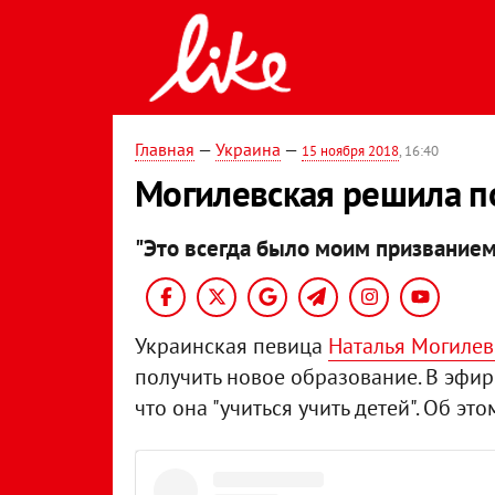
Главная
—
Украина
—
15 ноября 2018
, 16:40
Могилевская решила по
"Это всегда было моим призванием
Украинская певица
Наталья Могилев
получить новое образование. В эфир
что она "учиться учить детей". Об эт