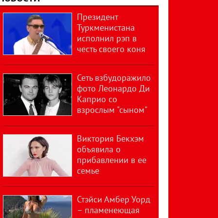
Президент
Туркменистана
исполнил рэп в
честь своего коня
Сеть взбудоражило
фото Леонардо Ди
Каприо со
взрослым "сыном"
Виктория Бекхэм
объявила о
прибавлении в ее
семье
Стэйси Амбер Уорд
– пламенеющая