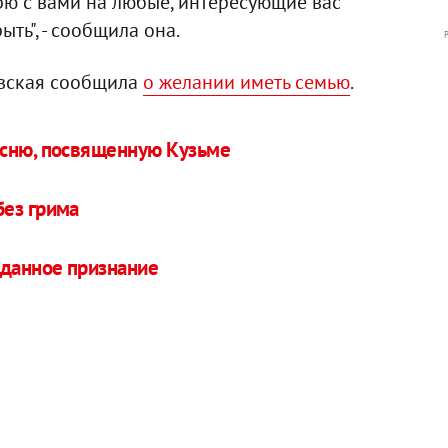
рю с вами на любые, интересующие вас
ть", - сообщила она.
евская сообщила
о желании иметь семью
.
есню, посвященную Кузьме
без грима
иданное признание