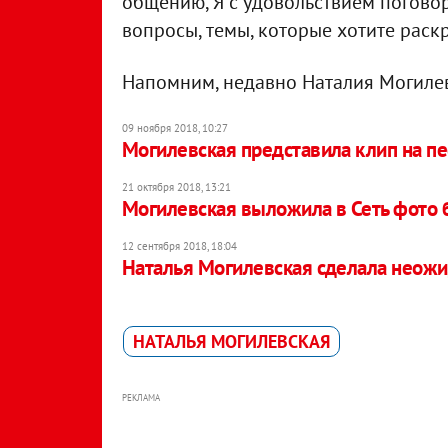
общению, Я с удовольствием погово
вопросы, темы, которые хотите раскры
Напомним, недавно Наталия Могил
09 ноября 2018, 10:27
Могилевская представила клип на п
21 октября 2018, 13:21
Могилевская выложила в Сеть фото 
12 сентября 2018, 18:04
Наталья Могилевская сделала неож
НАТАЛЬЯ МОГИЛЕВСКАЯ
РЕКЛАМА