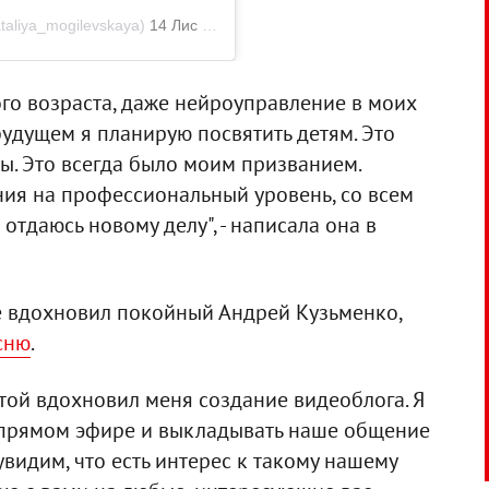
aliya_mogilevskaya)
14 Лис 2018 р. о 11:56 PST
ого возраста, даже нейроуправление в моих
 будущем я планирую посвятить детям. Это
ы. Это всегда было моим призванием.
ния на профессиональный уровень, со всем
отдаюсь новому делу", - написала она в
ее вдохновил покойный Андрей Кузьменко,
сню
.
той вдохновил меня создание видеоблога. Я
в прямом эфире и выкладывать наше общение
 увидим, что есть интерес к такому нашему