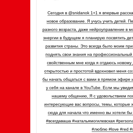
Сегодня в @snidanok 1+1 я впервые расска
новое образование. Я учусь учить детей. П
разного возраста, даже нейроуправление в мо
энергии в будущем я планирую посвятить дет
развития страны. Это всегда было моим пр
поднять свои знания на профессиональный 
свойственным мне когда я отдаюсь новому д
открытостью и простотой вдохновил меня со
бы начать общаться с вами в прямом эфире
у себя на канале в YouTube. Если мы увидим
нашему общению, Я с удовольствием по
интересующие вас вопросы, темы, которые х
сюда для начала что именно вы хотели б
#всегдаваша #натальямогилевская #persona
#люблю #love #red #