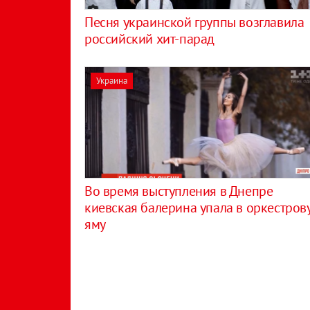
Песня украинской группы возглавила
российский хит-парад
Украина
Во время выступления в Днепре
киевская балерина упала в оркестров
яму