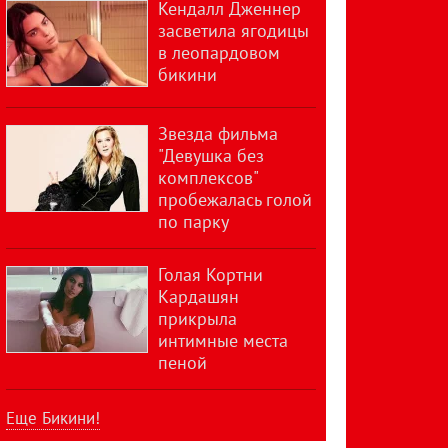
Кендалл Дженнер
засветила ягодицы
в леопардовом
бикини
Звезда фильма
"Девушка без
комплексов"
пробежалась голой
по парку
Голая Кортни
Кардашян
прикрыла
интимные места
пеной
Еще Бикини!