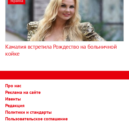
Украина
Камалия встретила Рождество на больничной
койке
Про нас
Реклама на сайте
Ивенты
Редакция
Политики и стандарты
Пользовательское соглашение