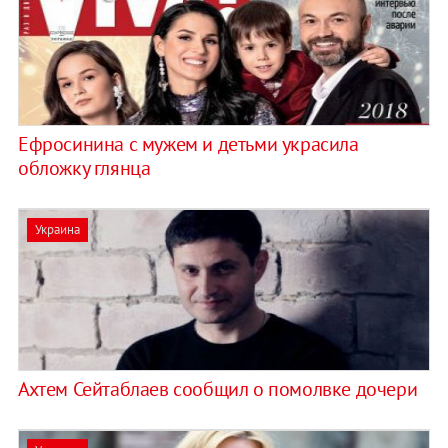
Ефросинина с мужем и детьми украсила
обложку глянца
Украина
Ахтем Сейтаблаев сообщил о помолвке дочери