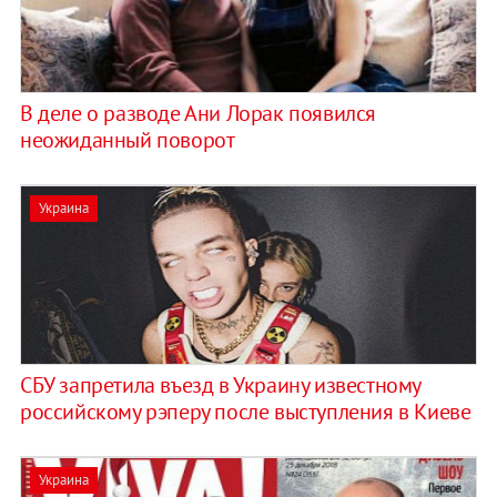
В деле о разводе Ани Лорак появился
неожиданный поворот
Украина
СБУ запретила въезд в Украину известному
российскому рэперу после выступления в Киеве
Украина