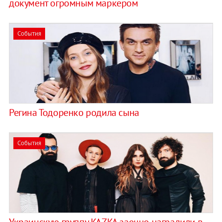
документ огромным маркером
События
Регина Тодоренко родила сына
События