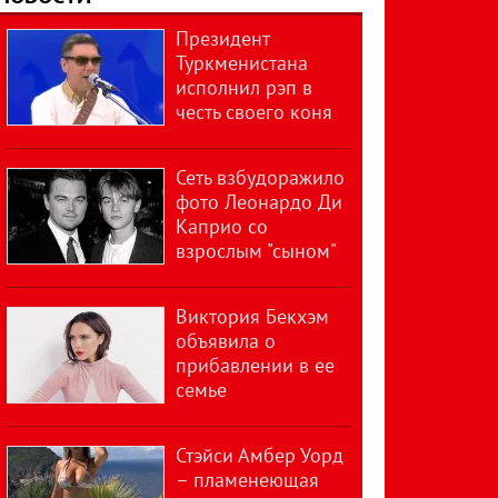
Президент
Туркменистана
исполнил рэп в
честь своего коня
Сеть взбудоражило
фото Леонардо Ди
Каприо со
взрослым "сыном"
Виктория Бекхэм
объявила о
прибавлении в ее
семье
Стэйси Амбер Уорд
– пламенеющая