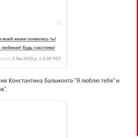
 в моей жизни появилась ты!
 любимая! Будь счастлива!
adov)
5 Кві 2019 р. о 3:00 PDT
ия Константина Бальмонта "Я люблю тебя" и
в".