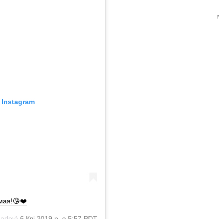
 Instagram
мая!😘❤️
adov)
6 Кві 2019 р. о 5:57 PDT