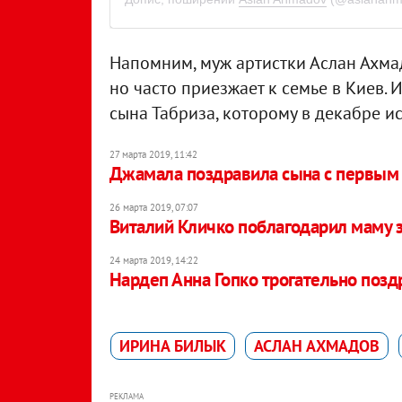
Напомним, муж артистки Аслан Ахма
но часто приезжает к семье в Киев.
сына Табриза, которому в декабре ис
27 марта 2019, 11:42
Джамала поздравила сына с первым
26 марта 2019, 07:07
Виталий Кличко поблагодарил маму з
24 марта 2019, 14:22
Нардеп Анна Гопко трогательно поз
ИРИНА БИЛЫК
АСЛАН АХМАДОВ
РЕКЛАМА