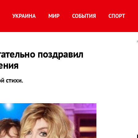
УКРАИНА
МИР
СОБЫТИЯ
СПОРТ
ательно поздравил
ения
й стихи.