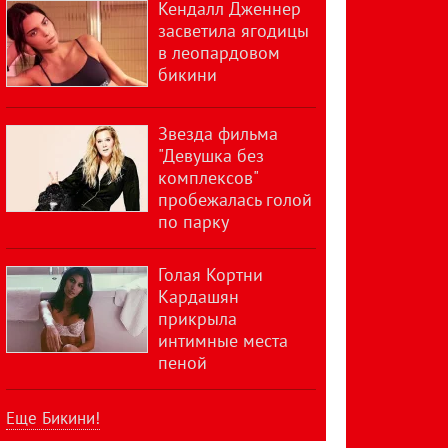
Кендалл Дженнер
засветила ягодицы
в леопардовом
бикини
Звезда фильма
"Девушка без
комплексов"
пробежалась голой
по парку
Голая Кортни
Кардашян
прикрыла
интимные места
пеной
Еще Бикини!