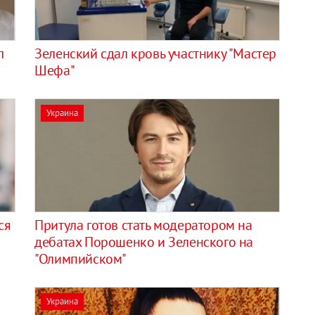
л
Зеленский сдал кровь участнику "Мастер
Шефа"
Украина
ся
Притула готов стать модератором на
дебатах Порошенко и Зеленского на
"Олимпийском"
Украина