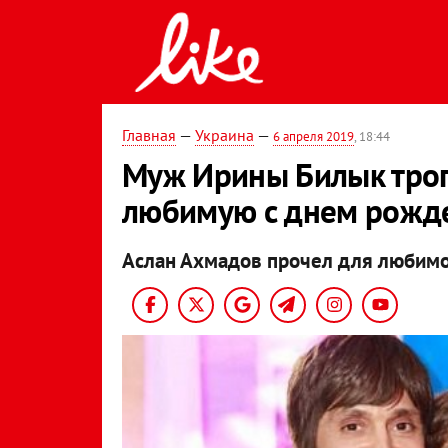
Главная
—
Украина
—
6 апреля 2019
, 18:44
Муж Ирины Билык трог
любимую с днем рожд
Аслан Ахмадов прочел для любимо