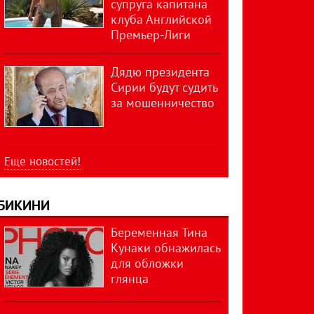
супруга капитана
клуба Английской
Премьер-Лиги
Дядю президента
Сирии будут судить
за мошенничество
Еще новостей!
БИКИНИ
Беременная Тина
Кунаки обнажилась
для обложки
глянца