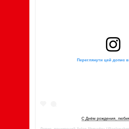
Переглянути цей допис в
С Днём рождения, люби
Допис, поширений
Aslan Ahmadov
(@aslanahm