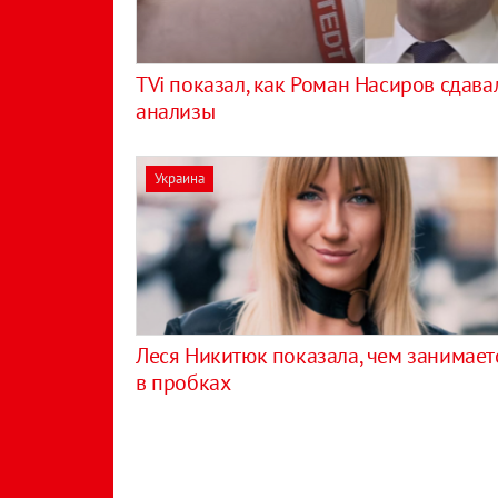
TVi показал, как Роман Насиров сдава
анализы
Украина
Леся Никитюк показала, чем занимает
в пробках