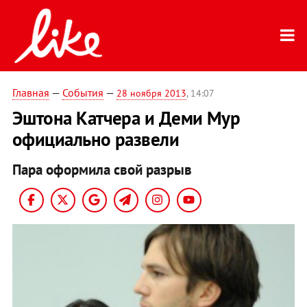
Главная
—
События
—
28 ноября 2013
, 14:07
Эштона Катчера и Деми Мур
официально развели
Пара оформила свой разрыв