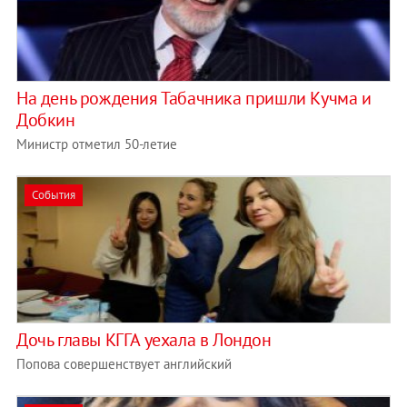
На день рождения Табачника пришли Кучма и
Добкин
Министр отметил 50-летие
События
Дочь главы КГГА уехала в Лондон
Попова совершенствует английский