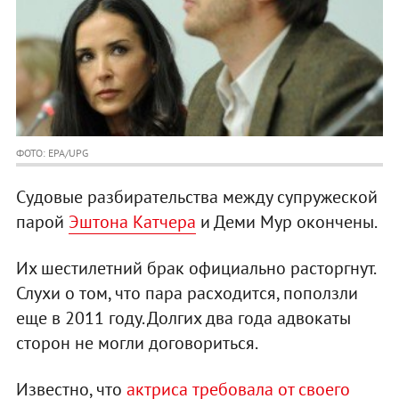
ФОТО: EPA/UPG
Судовые разбирательства между супружеской
парой
Эштона Катчера
и Деми Мур окончены.
Их шестилетний брак официально расторгнут.
Слухи о том, что пара расходится, поползли
еще в 2011 году. Долгих два года адвокаты
сторон не могли договориться.
Известно, что
актриса требовала от своего