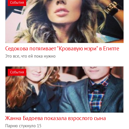
События
Седокова потягивает "Кровавую мэри" в Египте
Это все, что ей пока нужно
События
Жанна Бадоева показала взрослого сына
Парню стукнуло 15