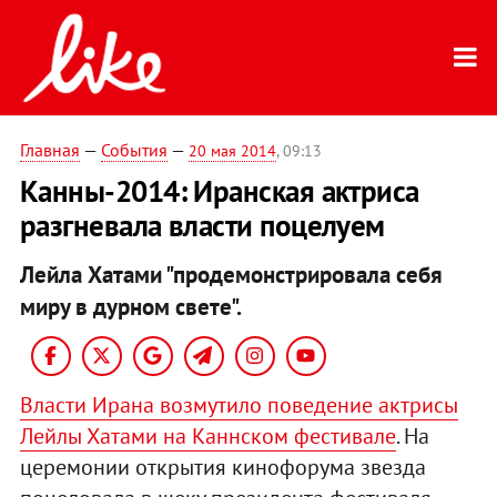
Главная
—
События
—
20 мая 2014
, 09:13
Канны-2014: Иранская актриса
разгневала власти поцелуем
Лейла Хатами "продемонстрировала себя
миру в дурном свете".
Власти Ирана возмутило поведение актрисы
Лейлы Хатами на Каннском фестивале
. На
церемонии открытия кинофорума звезда