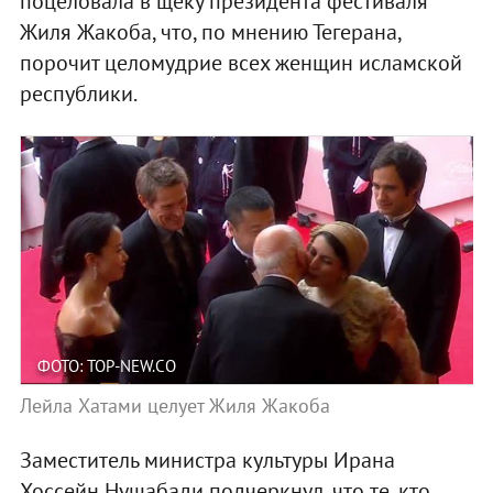
поцеловала в щеку президента фестиваля
Жиля Жакоба, что, по мнению Тегерана,
порочит целомудрие всех женщин исламской
республики.
ФОТО: TOP-NEW.CO
Лейла Хатами целует Жиля Жакоба
Заместитель министра культуры Ирана
Хоссейн Нушабади подчеркнул, что те, кто