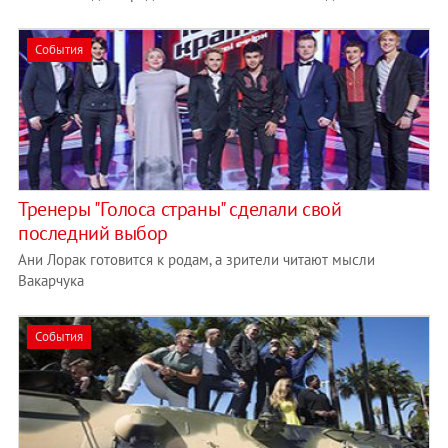
События
Тренеры "Голоса страны" сделали свой
последний выбор
Ани Лорак готовится к родам, а зрители читают мысли
Вакарчука
События