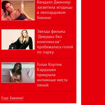
Кендалл Дженнер
засветила ягодицы
в леопардовом
бикини
Звезда фильма
"Девушка без
комплексов"
пробежалась голой
по парку
Голая Кортни
Кардашян
прикрыла
интимные места
пеной
Еще Бикини!