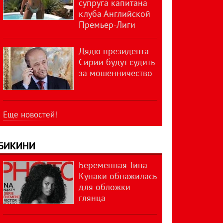
супруга капитана
клуба Английской
Премьер-Лиги
Дядю президента
Сирии будут судить
за мошенничество
Еще новостей!
БИКИНИ
Беременная Тина
Кунаки обнажилась
для обложки
глянца