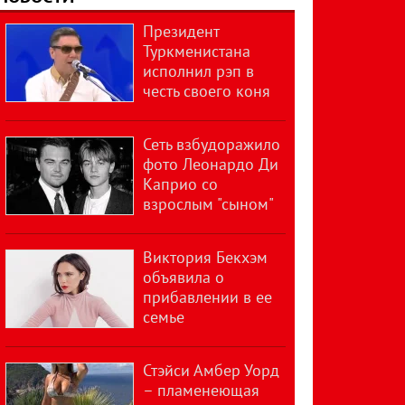
Президент
Туркменистана
исполнил рэп в
честь своего коня
Сеть взбудоражило
фото Леонардо Ди
Каприо со
взрослым "сыном"
Виктория Бекхэм
объявила о
прибавлении в ее
семье
Стэйси Амбер Уорд
– пламенеющая