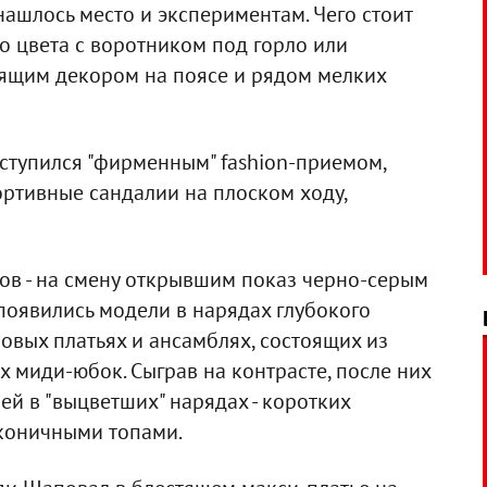
нашлось место и экспериментам. Чего стоит
о цвета с воротником под горло или
ящим декором на поясе и рядом мелких
тупился "фирменным" fashion-приемом,
портивные сандалии на плоском ходу,
ков - на смену открывшим показ черно-серым
оявились модели в нарядах глубокого
овых платьях и ансамблях, состоящих из
 миди-юбок. Сыграв на контрасте, после них
й в "выцветших" нарядах - коротких
коничными топами.