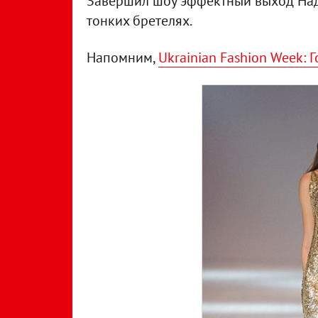
Завершил шоу эффектный выход Над
тонких бретелях.
Напомним,
Ukrainian Fashion Week: 