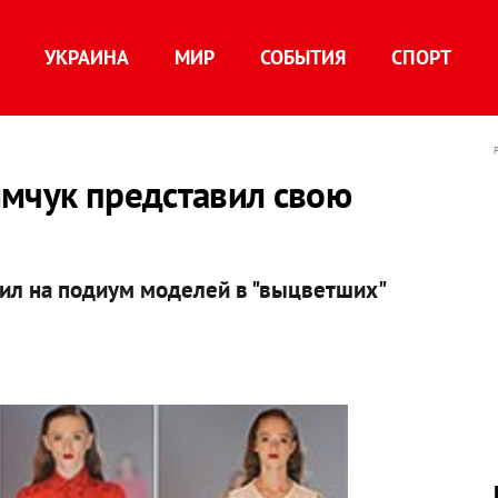
УКРАИНА
МИР
СОБЫТИЯ
СПОРТ
имчук представил свою
л на подиум моделей в "выцветших"