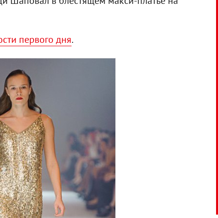
и Шаповал в блестящем макси-платье на
Гости первого дня
.