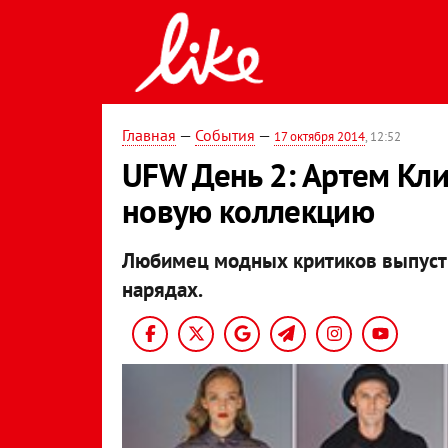
Главная
—
События
—
17 октября 2014
, 12:52
UFW День 2: Артем Кл
новую коллекцию
Любимец модных критиков выпусти
нарядах.