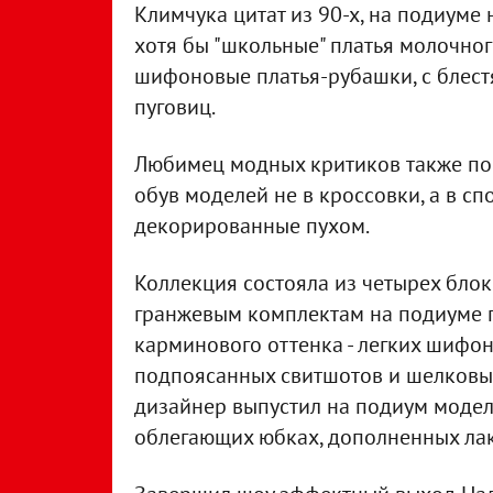
Климчука цитат из 90-х, на подиуме 
хотя бы "школьные" платья молочног
шифоновые платья-рубашки, с блест
пуговиц.
Любимец модных критиков также пос
обув моделей не в кроссовки, а в с
декорированные пухом.
Коллекция состояла из четырех бло
гранжевым комплектам на подиуме п
карминового оттенка - легких шифон
подпоясанных свитшотов и шелковых
дизайнер выпустил на подиум моделе
облегающих юбках, дополненных ла