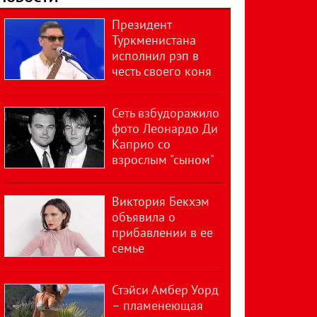
Президент
Туркменистана
исполнил рэп в
честь своего коня
Сеть взбудоражило
фото Леонардо Ди
Каприо со
взрослым "сыном"
Виктория Бекхэм
объявила о
прибавлении в ее
семье
Стэйси Амбер Уорд
– пламенеющая