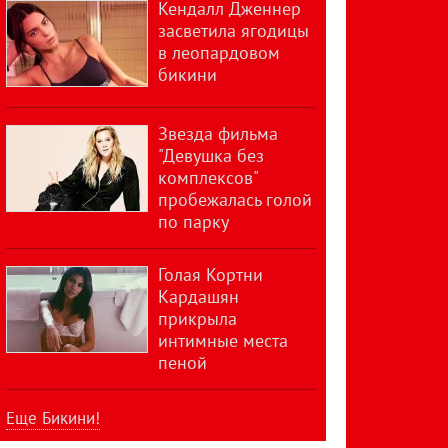
Кендалл Дженнер
засветила ягодицы
в леопардовом
бикини
Звезда фильма
"Девушка без
комплексов"
пробежалась голой
по парку
Голая Кортни
Кардашян
прикрыла
интимные места
пеной
Еще Бикини!