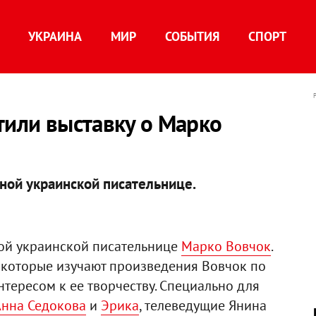
УКРАИНА
МИР
СОБЫТИЯ
СПОРТ
тили выставку о Марко
тной украинской писательнице.
ной украинской писательнице
Марко Вовчок
.
, которые изучают произведения Вовчок по
тересом к ее творчеству. Специально для
Анна Седокова
и
Эрика
, телеведущие Янина