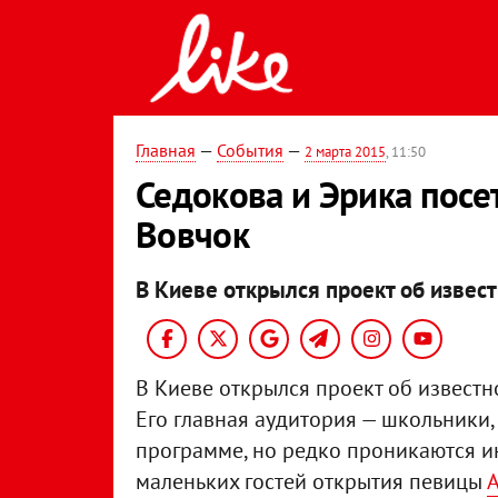
Главная
—
События
—
2 марта 2015
, 11:50
Седокова и Эрика посе
Вовчок
В Киеве открылся проект об извес
В Киеве открылся проект об извест
Его главная аудитория — школьники
программе, но редко проникаются ин
маленьких гостей открытия певицы