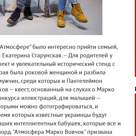
 "Атмосфере" было интересно прийти семьей,
 Екатерина Старунская. — Для родителей у
ект и увлекательный исторический стенд с
орая была роковой женщиной и разбила
мужчин, среди которых и Пантелеймон
ков — квест, основанный на слухах о Марко
конкурса иллюстраций, для малышей —
оторыми можно фотографироваться, и
ремя которых известные украинцы будут
наших интеллигентных бабушек, которые все и
сворд. "Атмосфера Марко Вовчок" призвана