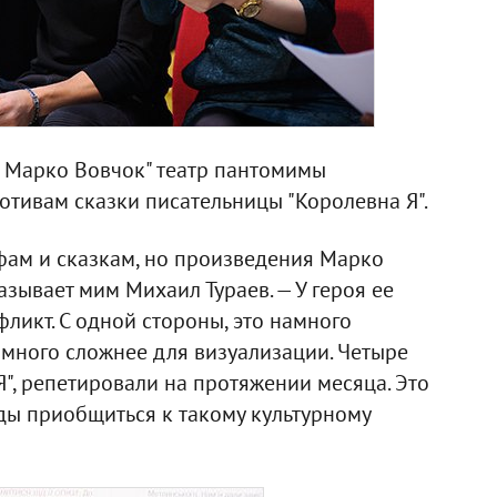
 Марко Вовчок" театр пантомимы
мотивам сказки писательницы "Королевна Я".
фам и сказкам, но произведения Марко
азывает мим Михаил Тураев. — У героя ее
фликт. С одной стороны, это намного
намного сложнее для визуализации. Четыре
Я", репетировали на протяжении месяца. Это
ды приобщиться к такому культурному