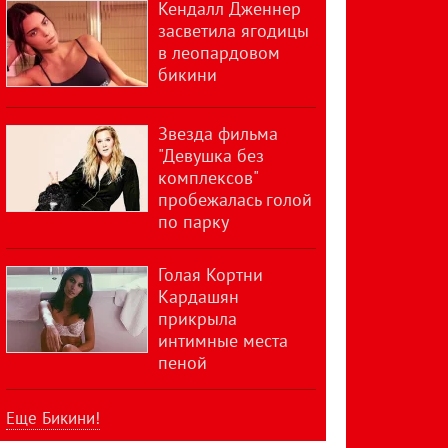
Кендалл Дженнер
засветила ягодицы
в леопардовом
бикини
Звезда фильма
"Девушка без
комплексов"
пробежалась голой
по парку
Голая Кортни
Кардашян
прикрыла
интимные места
пеной
Еще Бикини!