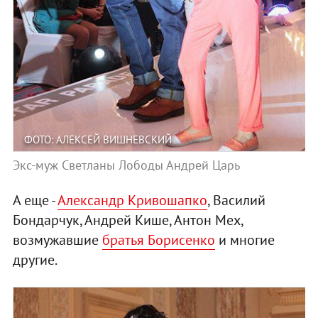
ФОТО: АЛЕКСЕЙ ВИШНЕВСКИЙ
Экс-муж Светланы Лободы Андрей Царь
А еще -
Александр Кривошапко
, Василий
Бондарчук, Андрей Кише, Антон Мех,
возмужавшие
братья Борисенко
и многие
другие.