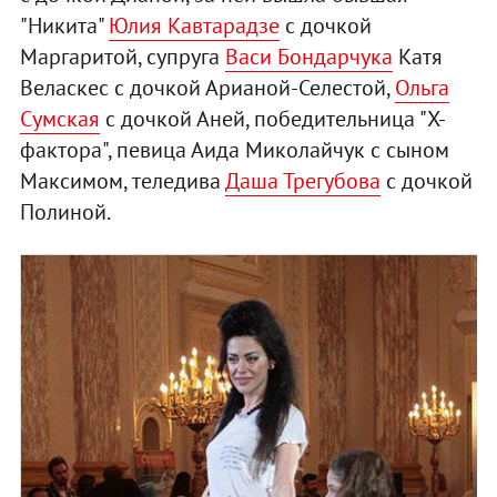
"Никита"
Юлия Кавтарадзе
с дочкой
Маргаритой, супруга
Васи Бондарчука
Катя
Веласкес с дочкой Арианой-Селестой,
Ольга
Сумская
с дочкой Аней, победительница "X-
фактора", певица Аида Миколайчук с сыном
Максимом, теледива
Даша Трегубова
с дочкой
Полиной.