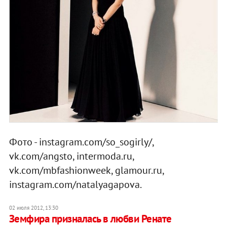
Фото - instagram.com/so_sogirly/,
vk.com/angsto, intermoda.ru,
vk.com/mbfashionweek, glamour.ru,
instagram.com/natalyagapova.
02 июля 2012, 13:30
Земфира призналась в любви Ренате