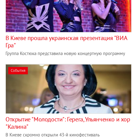
В Киеве прошла украинская презентация "ВИА
Гра"
Группа Костюка представила новую концертную программу
События
Открытие "Молодости": Герега, Ульянченко и хор
"Калина"
В Киеве скромно открыли 43-й кинофестиваль