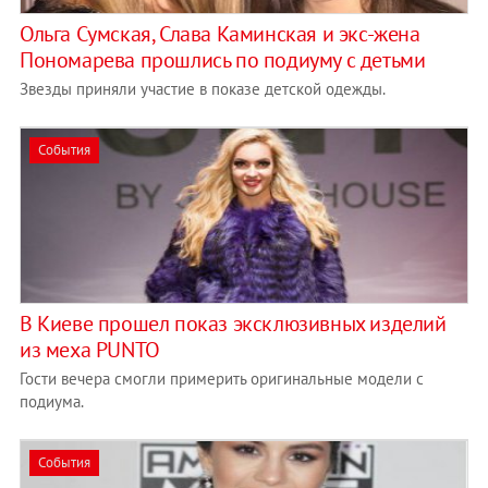
Ольга Сумская, Слава Каминская и экс-жена
Пономарева прошлись по подиуму с детьми
Звезды приняли участие в показе детской одежды.
События
В Киеве прошел показ эксклюзивных изделий
из меха PUNTO
Гости вечера смогли примерить оригинальные модели с
подиума.
События