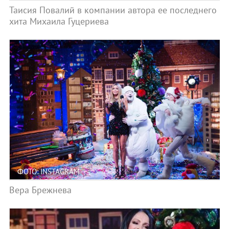
Таисия Повалий в компании автора ее последнего
хита Михаила Гуцериева
ФОТО: INSTAGRAM
Вера Брежнева