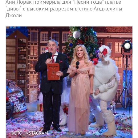
Ани Лорак примерила для "Песни года" платье
"дивы" с высоким разрезом в стиле Анджелины
Джоли
ФОТО: INSTAGRAM