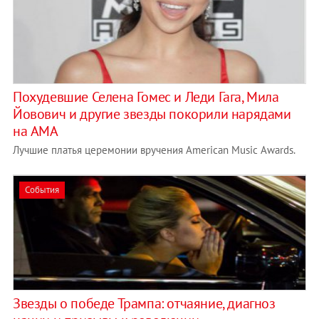
Похудевшие Селена Гомес и Леди Гага, Мила
Йовович и другие звезды покорили нарядами
на AMA
Лучшие платья церемонии вручения American Music Awards.
События
Звезды о победе Трампа: отчаяние, диагноз