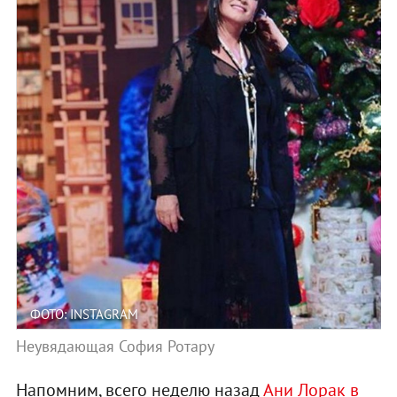
ФОТО: INSTAGRAM
Неувядающая София Ротару
Напомним, всего неделю назад
Ани Лорак в