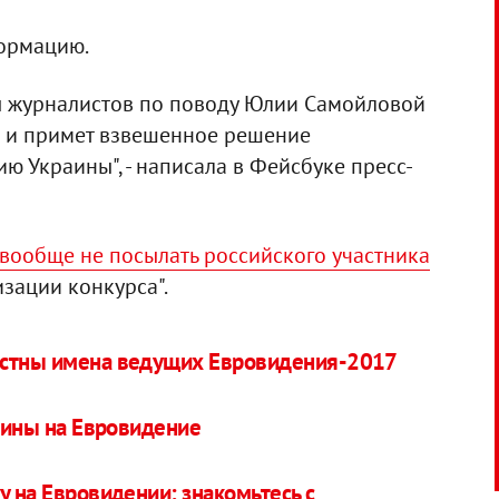
формацию.
ы журналистов по поводу Юлии Самойловой
ос и примет взвешенное решение
ю Украины", - написала в Фейсбуке пресс-
вообще не посылать российского участника
изации конкурса".
естны имена ведущих Евровидения-2017
раины на Евровидение
у на Евровидении: знакомьтесь с