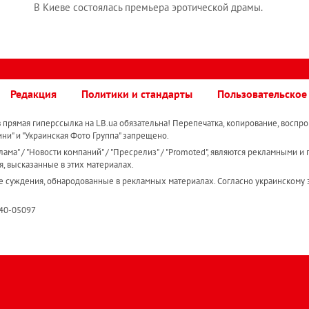
В Киеве состоялась премьера эротической драмы.
Редакция
Политики и стандарты
Пользовательское
прямая гиперссылка на LB.ua обязательна! Перепечатка, копирование, воспро
ини" и "Украинская Фото Группа" запрещено.
ама" / "Новости компаний" / "Пресрелиз" / "Promoted", являются рекламными и 
я, высказанные в этих материалах.
е суждения, обнародованные в рекламных материалах. Согласно украинскому з
R40-05097