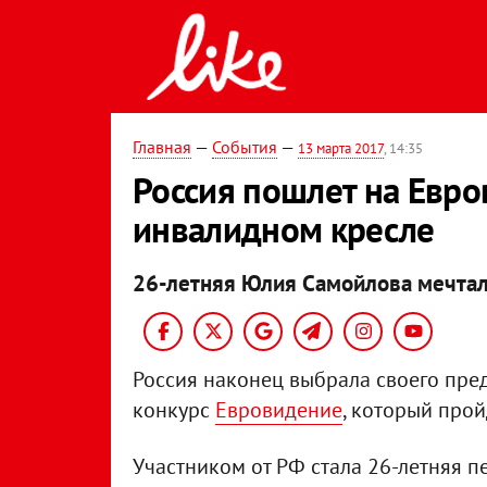
Главная
—
События
—
13 марта 2017
, 14:35
Россия пошлет на Евро
инвалидном кресле
26-летняя Юлия Самойлова мечтала
Россия наконец выбрала своего пр
конкурс
Евровидение
, который прой
Участником от РФ стала 26-летняя п