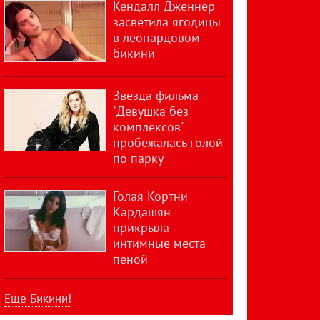
Кендалл Дженнер
засветила ягодицы
в леопардовом
бикини
Звезда фильма
"Девушка без
комплексов"
пробежалась голой
по парку
Голая Кортни
Кардашян
прикрыла
интимные места
пеной
Еще Бикини!