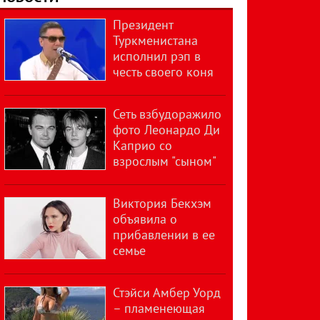
Президент
Туркменистана
исполнил рэп в
честь своего коня
Сеть взбудоражило
фото Леонардо Ди
Каприо со
взрослым "сыном"
Виктория Бекхэм
объявила о
прибавлении в ее
семье
Стэйси Амбер Уорд
– пламенеющая