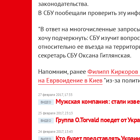
законодательства.
В СБУ пообещали проверить эту ин
"В ответ на многочисленные запрос
хочу подчеркнуть: СБУ изучит вопр
относительно ее въезда на территори
секретарь СБУ Оксана Гитлянская.
Напомним, ранее
Филипп Киркоров 
на Еврвоидение в Киев
"из-за полит
27 февраля 2017, 17:33
Мужская компания: стали изв
ВИДЕО
25 февраля 2017, 23:13
Группа O.Torvald поедет от Ук
ВИДЕО
24 февраля 2017, 13:43
Кто будет представлять Украин
ВИДЕО