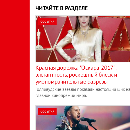
ЧИТАЙТЕ В РАЗДЕЛЕ
События
Красная дорожка "Оскара-2017":
элегантность, роскошный блеск и
умопомрачительные разрезы
Голливудские звезды показали настоящий шик н
главной кинопремии мира.
События