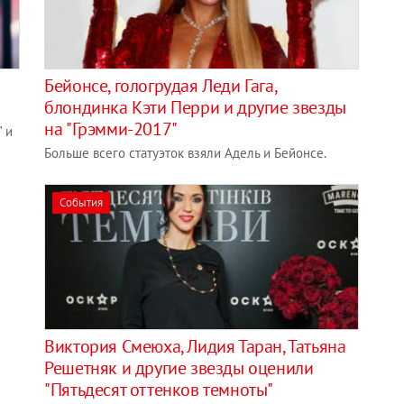
Бейонсе, гологрудая Леди Гага,
блондинка Кэти Перри и другие звезды
на "Грэмми-2017"
 и
Больше всего статуэток взяли Адель и Бейонсе.
События
Виктория Смеюха, Лидия Таран, Татьяна
Решетняк и другие звезды оценили
"Пятьдесят оттенков темноты"