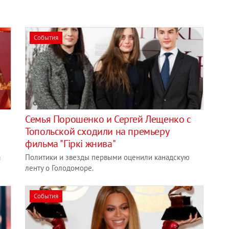
События
Семья Порошенко и Сергей Лещенко с
Топольской сходили на премьеру
фильма "Гіркі жнива"
а
Политики и звезды первыми оценили канадскую
ленту о Голодоморе.
События