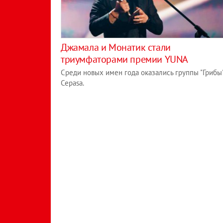
Джамала и Монатик стали
триумфаторами премии YUNA
Среди новых имен года оказались группы "Грибы"
Cepasa.