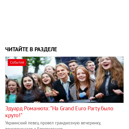
ЧИТАЙТЕ В РАЗДЕЛЕ
События
​Эдуард Романюта: "На Grand Euro Party было
круто!"
Украинский певец провел грандиозную вечеринку,
приуроченную к Евровидению.