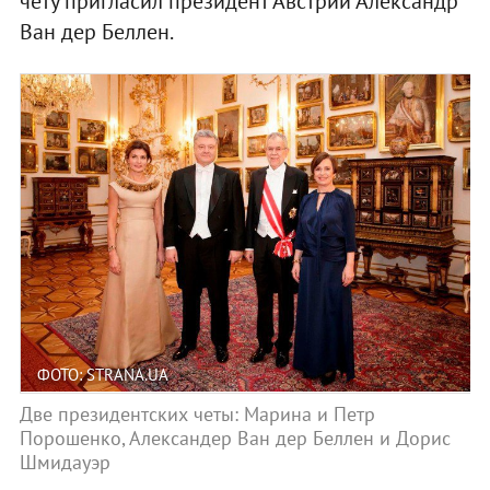
чету пригласил президент Австрии Александр
Ван дер Беллен.
ФОТО: STRANA.UA
Две президентских четы: Марина и Петр
Порошенко, Александер Ван дер Беллен и Дорис
Шмидауэр