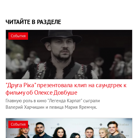
ЧИТАЙТЕ В РАЗДЕЛЕ
События
"Друга Ріка" презентовала клип на саундтрек к
фильму об Олексе Довбуше
Главную роль в кино "Легенда Карпат" сыграли
Валерий Харчишин и певица Мария Яремчук.
События