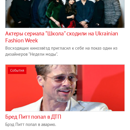
Актеры сериала "Школа" сходили на Ukrainian
Fashion Week
Восходящих кинозвёзд пригласил к себе на показ один из
дизайнеров "Недели моды".
События
Бред Питт попал в ДТП
Брэд Питт попал в аварию.