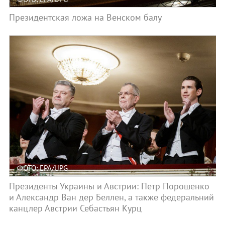
Президентская ложа на Венском балу
ФОТО: EPA/UPG
Президенты Украины и Австрии: Петр Порошенко
и Александр Ван дер Беллен, а также федеральний
канцлер Австрии Себастьян Курц