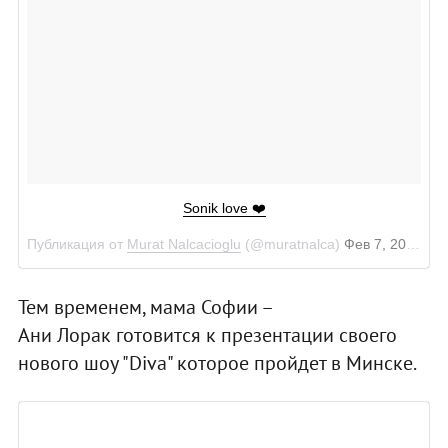
Sonik love ❤️
Публикация от
Murat Nalcacioglu
(@muratnalca)
Фев 7, 2018 в 4:02 PST
Тем временем, мама Софии –
Ани Лорак готовится к презентации своего
нового шоу "Diva" которое пройдет в Минске.