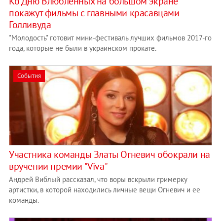
Ко Дню Влюбленных на большом экране
покажут фильмы с главными красавцами
Голливуда
"Молодость" готовит мини-фестиваль лучших фильмов 2017-го
года, которые не были в украинском прокате.
События
Участника команды Златы Огневич обокрали на
вручении премии "Viva"
Андрей Виблый рассказал, что воры вскрыли гримерку
артистки, в которой находились личные вещи Огневич и ее
команды.