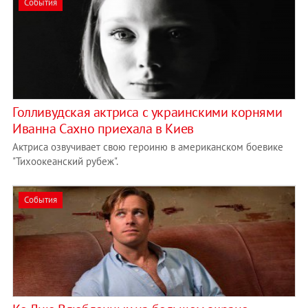
События
​Голливудская актриса с украинскими корнями
Иванна Сахно приехала в Киев
Актриса озвучивает свою героиню в американском боевике
"Тихоокеанский рубеж".
События