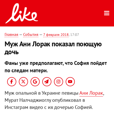
Главная
—
События
—
7 февраля 2018
, 17:07
Муж Ани Лорак показал поющую
дочь
Фаны уже предполагают, что София пойдет
по следам матери.
Муж опальной в Украине певицы
Ани Лорак
,
Мурат Налчаджиоглу опубликовал в
Инстаграм видео с их дочерью Софией.