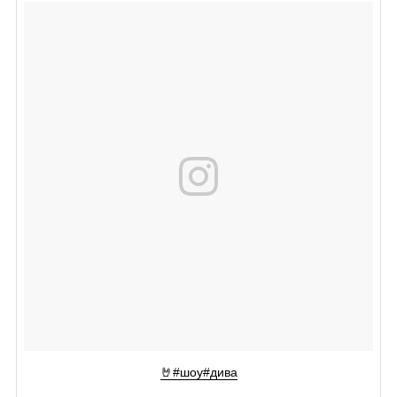
🤘#шоу#дива