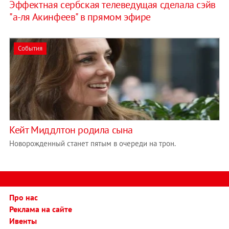
Эффектная сербская телеведущая сделала сэйв
"а-ля Акинфеев" в прямом эфире
События
Кейт Миддлтон родила сына
Новорожденный станет пятым в очереди на трон.
Про нас
Реклама на сайте
Ивенты