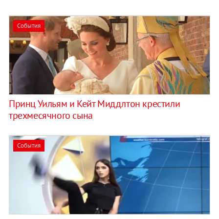
События
Принц Уильям и Кейт Миддлтон крестили
трехмесячного сына
События