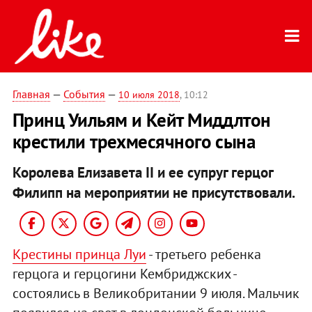
Главная
—
События
—
10 июля 2018
, 10:12
Принц Уильям и Кейт Миддлтон
крестили трехмесячного сына
Королева Елизавета II и ее супруг герцог
Филипп на мероприятии не присутствовали.
Крестины принца Луи
- третьего ребенка
герцога и герцогини Кембриджских -
состоялись в Великобритании 9 июля. Мальчик