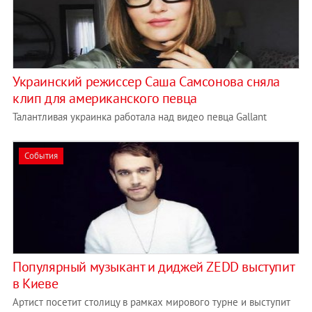
Украинский режиссер Саша Самсонова сняла
клип для американского певца
Талантливая украинка работала над видео певца Gallant
События
Популярный музыкант и диджей ZEDD выступит
в Киеве
Артист посетит столицу в рамках мирового турне и выступит