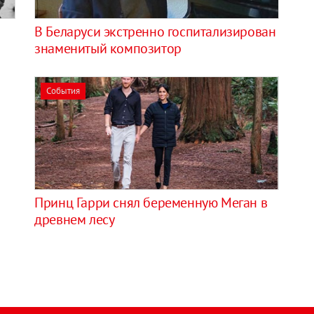
В Беларуси экстренно госпитализирован
знаменитый композитор
События
Принц Гарри снял беременную Меган в
древнем лесу