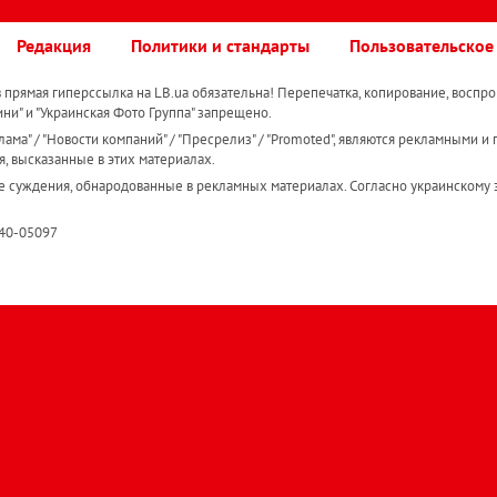
Редакция
Политики и стандарты
Пользовательское
прямая гиперссылка на LB.ua обязательна! Перепечатка, копирование, воспро
ини" и "Украинская Фото Группа" запрещено.
ама" / "Новости компаний" / "Пресрелиз" / "Promoted", являются рекламными и 
я, высказанные в этих материалах.
е суждения, обнародованные в рекламных материалах. Согласно украинскому з
R40-05097