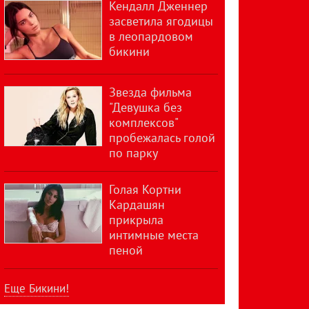
Кендалл Дженнер
засветила ягодицы
в леопардовом
бикини
Звезда фильма
"Девушка без
комплексов"
пробежалась голой
по парку
Голая Кортни
Кардашян
прикрыла
интимные места
пеной
Еще Бикини!