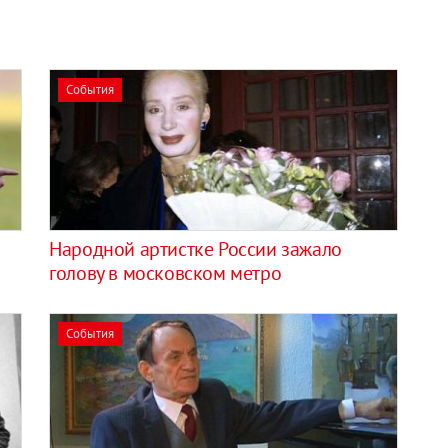
События
Народной артистке России зажало
голову в московском метро
События