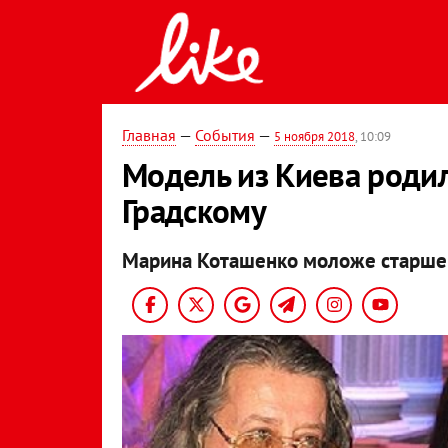
Главная
—
События
—
5 ноября 2018
, 10:09
Модель из Киева роди
Градскому
Марина Коташенко моложе старшег