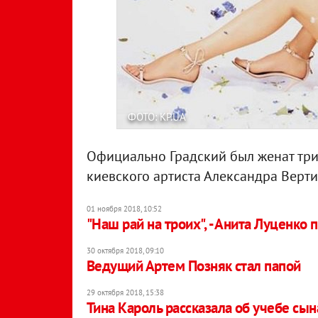
ФОТО: KP.UA
Официально Градский был женат три 
киевского артиста Александра Вертин
01 ноября 2018, 10:52
"Наш рай на троих", - Анита Луценко
30 октября 2018, 09:10
Ведущий Артем Позняк стал папой
29 октября 2018, 15:38
Тина Кароль рассказала об учебе сы