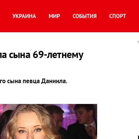
УКРАИНА
МИР
СОБЫТИЯ
СПОРТ
ла сына 69-летнему
о сына певца Даниила.