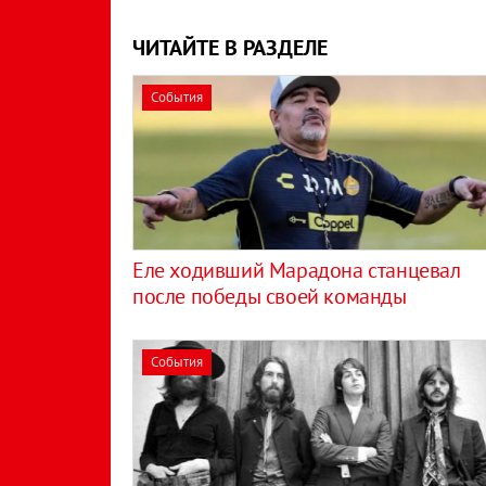
ЧИТАЙТЕ В РАЗДЕЛЕ
События
Еле ходивший Марадона станцевал
после победы своей команды
События