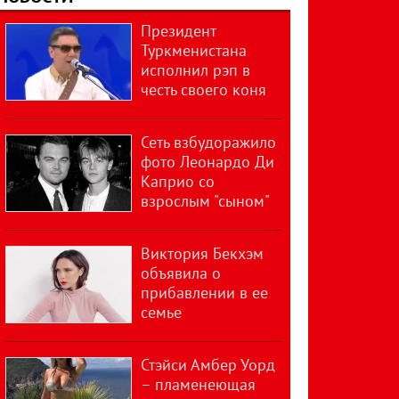
Президент
Туркменистана
исполнил рэп в
честь своего коня
Сеть взбудоражило
фото Леонардо Ди
Каприо со
взрослым "сыном"
Виктория Бекхэм
объявила о
прибавлении в ее
семье
Стэйси Амбер Уорд
– пламенеющая