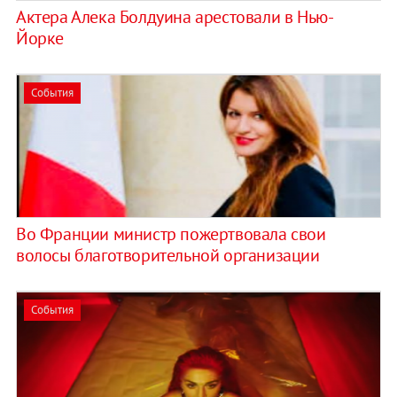
Актера Алека Болдуина арестовали в Нью-
Йорке
События
Во Франции министр пожертвовала свои
волосы благотворительной организации
События