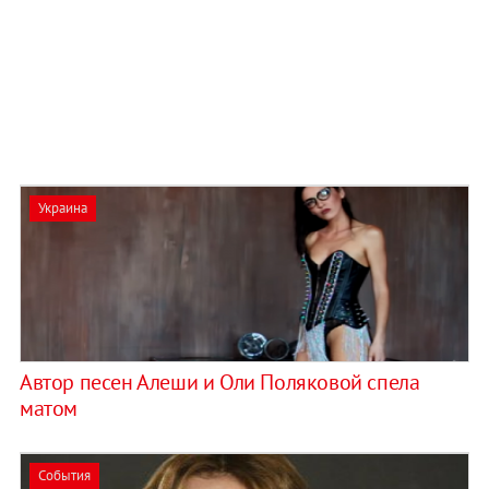
Украина
​Автор песен Алеши и Оли Поляковой спела
матом
События