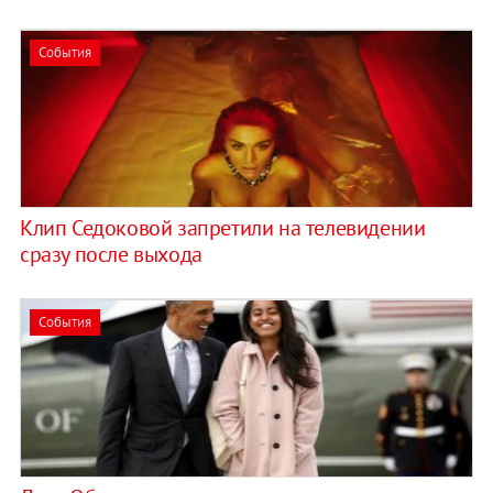
События
Клип Седоковой запретили на телевидении
сразу после выхода
События