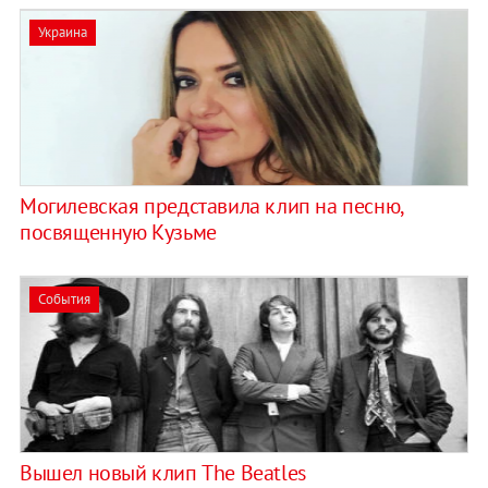
Украина
Могилевская представила клип на песню,
посвященную Кузьме
События
Вышел новый клип The Beatles