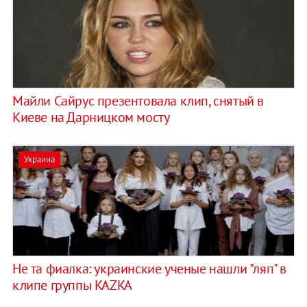
Майли Сайрус презентовала клип, снятый в
Киеве на Дарницком мосту
Украина
Не та фиалка: украинские ученые нашли "ляп" в
клипе группы KAZKA