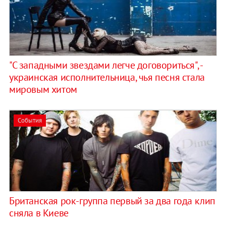
"С западными звездами легче договориться", -
украинская исполнительница, чья песня стала
мировым хитом
События
Британская рок-группа первый за два года клип
сняла в Киеве