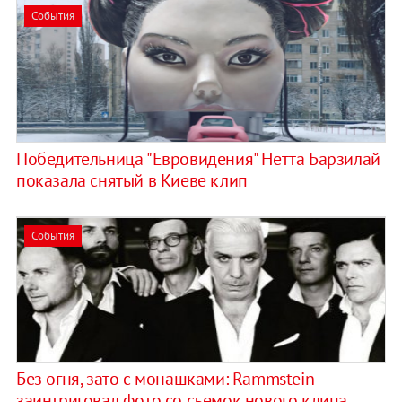
События
Победительница "Евровидения" Нетта Барзилай
показала снятый в Киеве клип
События
Без огня, зато с монашками: Rammstein
заинтриговал фото со съемок нового клипа