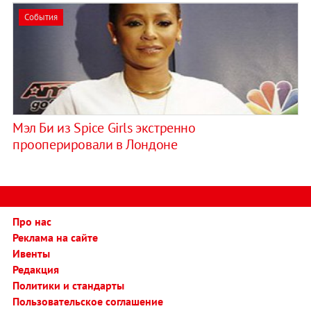
События
Мэл Би из Spice Girls экстренно
прооперировали в Лондоне
Про нас
Реклама на сайте
Ивенты
Редакция
Политики и стандарты
Пользовательское соглашение