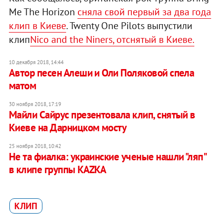
Me The Horizon
сняла свой первый за два года
клип в Киеве
. Twenty One Pilots выпустили
клип
Nico and the Niners, отснятый в Киеве.
10 декабря 2018, 14:44
​Автор песен Алеши и Оли Поляковой спела
матом
30 ноября 2018, 17:19
Майли Сайрус презентовала клип, снятый в
Киеве на Дарницком мосту
25 ноября 2018, 10:42
Не та фиалка: украинские ученые нашли "ляп"
в клипе группы KAZKA
КЛИП