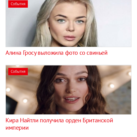
События
Алина Гросу выложила фото со свиньей
События
Кира Найтли получила орден Британской
империи