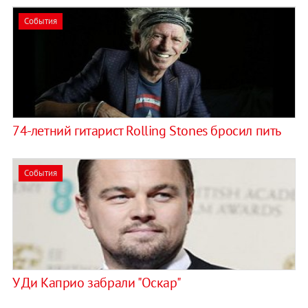
События
74-летний гитарист Rolling Stones бросил пить
События
У Ди Каприо забрали "Оскар"