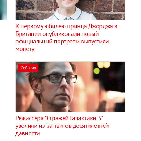
К первому юбилею принца Джорджа в
Британии опубликовали новый
официальный портрет и выпустили
монету
События
Режиссера "Стражей Галактики 3"
уволили из-за твитов десятилетней
давности