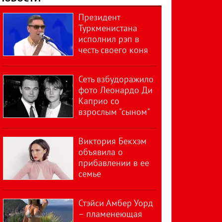
Президент
Туркменистана
исполнил рэп в
честь своего коня
Сеть взбудоражило
фото Леонардо Ди
Каприо со
взрослым "сыном"
Виктория Бекхэм
объявила о
прибавлении в ее
семье
Стэйси Амбер Уорд
– пламенеющая