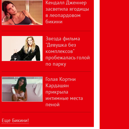
Кендалл Дженнер
засветила ягодицы
в леопардовом
бикини
Звезда фильма
"Девушка без
комплексов"
пробежалась голой
по парку
Голая Кортни
Кардашян
прикрыла
интимные места
пеной
Еще Бикини!