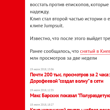
восстать против епископов, которые 
надежду.
Клип стал второй частью истории о е
клипе Jumpsuit.
Известно, что после этого выйдет тре
Ранее сообщалось, что
снятый в Кие
млн просмотров за две недели
19 июля 2018, 15:06
Почти 200 тыс. просмотров за 2 часа
Дорофеевой "создал волну" в сети
19 июля 2018, 12:35
Макс Барских показал "Полураздетую
18 июля 2018, 18:27
Клип украинской группы набрал рек