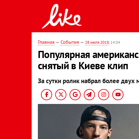
Главная
—
События
—
28 июля 2018
, 14:04
Популярная американс
снятый в Киеве клип
За сутки ролик набрал более двух