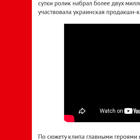
сутки ролик набрал более двух мил
участвовала украинская продакшн-ко
По сюжету клипа главными героями 