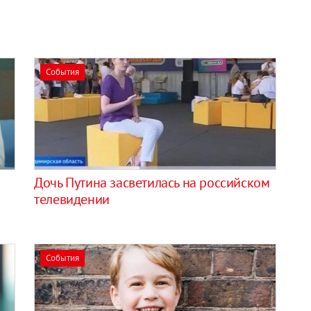
События
Дочь Путина засветилась на российском
телевидении
События