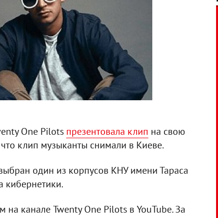
enty One Pilots
презентовала клип
на свою
, что клип музыканты снимали в Киеве.
 выбран один из корпусов КНУ имени Тараса
а кибернетики.
на канале Twenty One Pilots в YouTube. За