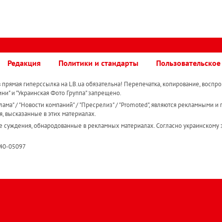
Редакция
Политики и стандарты
Пользовательское
прямая гиперссылка на LB.ua обязательна! Перепечатка, копирование, воспро
ини" и "Украинская Фото Группа" запрещено.
ама" / "Новости компаний" / "Пресрелиз" / "Promoted", являются рекламными и 
я, высказанные в этих материалах.
е суждения, обнародованные в рекламных материалах. Согласно украинскому з
R40-05097