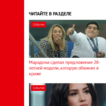
ЧИТАЙТЕ В РАЗДЕЛЕ
События
Марадона сделал предложение 28-
летней модели, которую обвинял в
краже
События