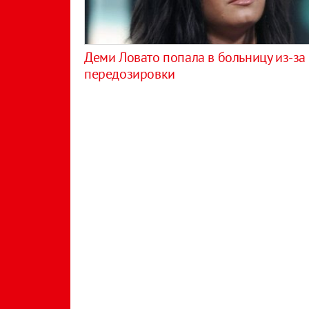
Деми Ловато попала в больницу из-за
передозировки