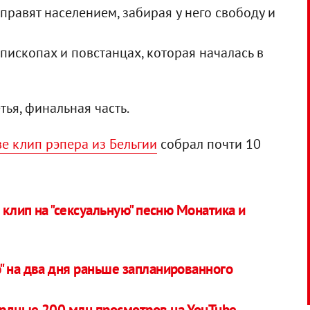
правят населением, забирая у него свободу и
пископах и повстанцах, которая началась в
тья, финальная часть.
ве клип рэпера из Бельгии
собрал почти 10
: клип на "сексуальную" песню Монатика и
" на два дня раньше запланированного
ордные 200 млн просмотров на YouTube