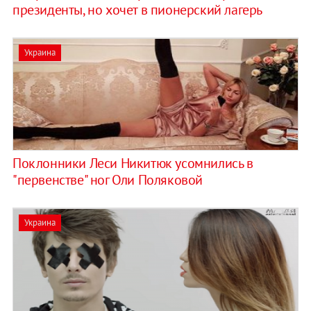
президенты, но хочет в пионерский лагерь
Украина
Поклонники Леси Никитюк усомнились в
"первенстве" ног Оли Поляковой
Украина