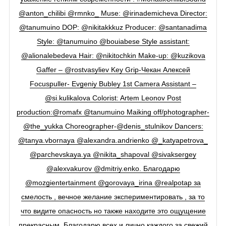
@anton_chilibi @rmnko_ Muse: @irinademicheva Director:
@tanumuino DOP: @nikitakkkuz Producer: @santanadima
Style: @tanumuino @bouiabese Style assistant:
@alionalebedeva Hair: @nikitochkin Make-up: @kuzikova
Gaffer – @rostvasyliev Key Grip-Чекан Алексей
Focuspuller- Evgeniy Bubley 1st Camera Assistant –
@si.kulikalova Colorist: Artem Leonov Post
production:@romafx @tanumuino Maiking off/photographer-
@the_yukka Сhoreographer-@denis_stulnikov Dancers:
@tanya.vbornaya @alexandra.andrienko @_katyapetrova_
@parchevskaya.ya @nikita_shapoval @sivaksergey
@alexvakurov @dmitriy.enko. Благодарю
@mozgientertainment @gorovaya_irina @realpotap за
смелость , вечное желание экспериментировать , за то
что видите опасность но также находите это ощущение
прекрасным. Благодарю всех и лично каждого за свежий