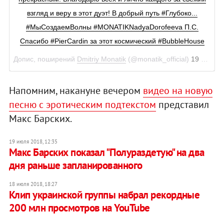
взгляд и веру в этот дуэт! В добрый путь #Глубоко...
#МыСоздаемВолны #MONATIKNadyaDorofeeva П.С.
Спасибо #PierCardin за этот космический #BubbleHouse
Допис, поширений
Dmitriy Monatik
(@monatik_official)
19 Лип 2018 р. о 3:25 PDT
Напомним, накануне вечером
видео на новую
песню с эротическим подтекстом
представил
Макс Барских.
19 июля 2018, 12:35
Макс Барских показал "Полураздетую" на два
дня раньше запланированного
18 июля 2018, 18:27
Клип украинской группы набрал рекордные
200 млн просмотров на YouTube