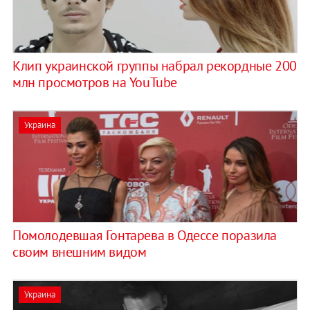
Клип украинской группы набрал рекордные 200
млн просмотров на YouTube
Украина
Помолодевшая Гонтарева в Одессе поразила
своим внешним видом
Украина