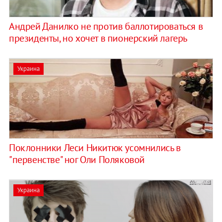
Андрей Данилко не против баллотироваться в
президенты, но хочет в пионерский лагерь
Украина
Поклонники Леси Никитюк усомнились в
"первенстве" ног Оли Поляковой
Украина