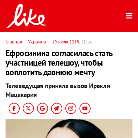
Главная
—
Украина
—
19 июля 2018
, 12:14
Ефросинина согласилась стать
участницей телешоу, чтобы
воплотить давнюю мечту
Телеведущая приняла вызов Иракли
Мацакария