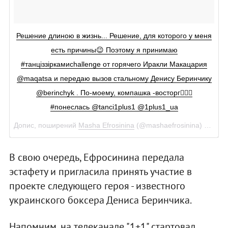
Решение длиною в жизнь... Решение, для которого у меня
есть причины😉 Поэтому я принимаю
#танціззіркамиchallenge от горячего Иракли Макацария
@maqatsa и передаю вызов стальному Денису Беринчику
@berinchyk . По-моему, компашка -восторг🤦🏻‍♀️
#понеслась @tanci1plus1 @1plus1_ua
Допис, поширений
Masha Efrosinina
(@mashaefrosinina)
18 Лип
В свою очередь, Ефросинина передала
эстафету и пригласила принять участие в
проекте следующего героя - известного
украинского боксера Дениса Беринчика.
Напомним, на телеканале "1+1" стартовал