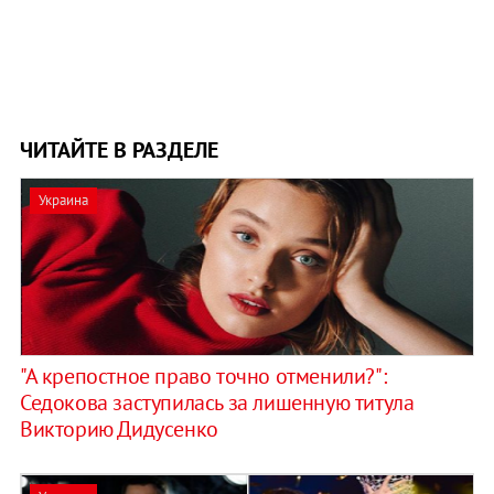
ЧИТАЙТЕ В РАЗДЕЛЕ
Украина
"А крепостное право точно отменили?":
Седoкова заступилась за лишенную титула
Викторию Дидусенко