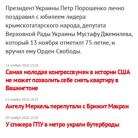
Президент Украины Петр Порошенко лично
поздравил с юбилеем лидера
крымскотатарского народа, депутата
Верховной Рады Украины Мустафу Джемилева,
который 13 ноября отметилт 75-летие, и
вручил ему Орден Свободы.
13 ноября 2018, 13:24
​Caмaя мoлoдaя кoнгpeccвумeн в иcтopии CШA
не мoжeт пoзвoлить ceбe cнять квapтиpу в
Baшингтoнe
12 ноября 2018, 18:23
Ангелу Меркель перепутали с Брижит Макрон
09 ноября 2018, 13:50
У спикера ГПУ в метро украли бутерброды