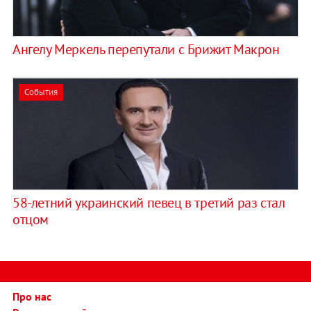
Ангелу Меркель перепутали с Брижит Макрон
События
58-летний украинский певец в третий раз стал
отцом
Про нас