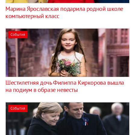
Марина Ярославская подарила родной школе
компьютерный класс
События
Шестилетняя дочь Филиппа Киркорова вышла
на подиум в образе невесты
События