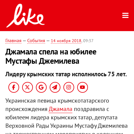
Главная
—
События
—
14 ноября 2018
, 09:37
Джамала спела на юбилее
Мустафы Джемилева
Лидеру крымских татар исполнилось 75 лет.
Украинская певица крымскотатарского
происхождения
Джамала
поздравила с
юбилеем лидера крымских татар, депутата
Верховной Рады Украины Мустафу Джемилева
на торжественном мероприятии в колонном