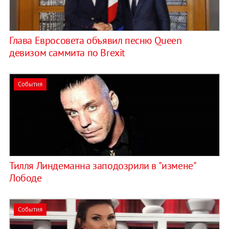
Глава Евросовета объявил песню Queen
девизом саммита по Brexit
События
Тилля Линдеманна заподозрили в "измене"
Лободе
События