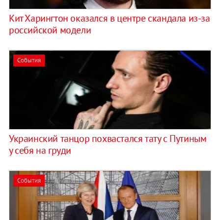
Кит Харингтон оказался в центре скандала из-за
российской модели
События
Украинский танцор похвастался тату с Путиным
у себя на груди
События