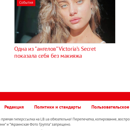
События
Одна из "ангелов" Victoria’s Secret
показала себя без макияжа
Редакция
Политики и стандарты
Пользовательское
прямая гиперссылка на LB.ua обязательна! Перепечатка, копирование, воспро
ини" и "Украинская Фото Группа" запрещено.