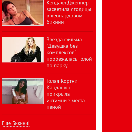
Кендалл Дженнер
засветила ягодицы
в леопардовом
бикини
Звезда фильма
"Девушка без
комплексов"
пробежалась голой
по парку
Голая Кортни
Кардашян
прикрыла
интимные места
пеной
Еще Бикини!