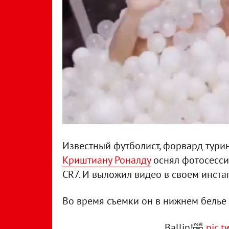
Известный футболист, форвард тури
Криштиану Роналду
оснял фотосесси
СR7. И выложил видео в своем инста
Во время съемки он в нижнем белье 
Ballin!🤣
pic.