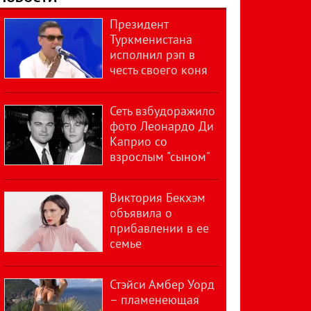
Президент
Туркменистана
исполнил рэп в
честь своего коня
Сеть взбудоражило
фото Леонардо Ди
Каприо со
взрослым "сыном"
Виктория Бекхэм
объявила о
прибавлении в ее
семье
Стэйси Амбер Уорд
– пламенеющая