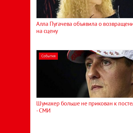
Алла Пугачева объявила о возвращен
на сцену
События
Шумахер больше не прикован к посте
- СМИ