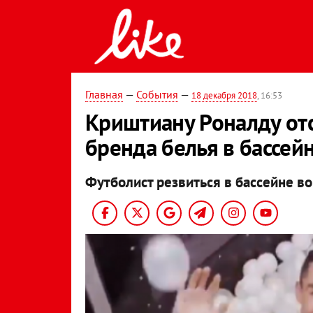
Главная
—
События
—
18 декабря 2018
, 16:53
Криштиану Роналду отс
бренда белья в бассей
Футболист резвиться в бассейне во