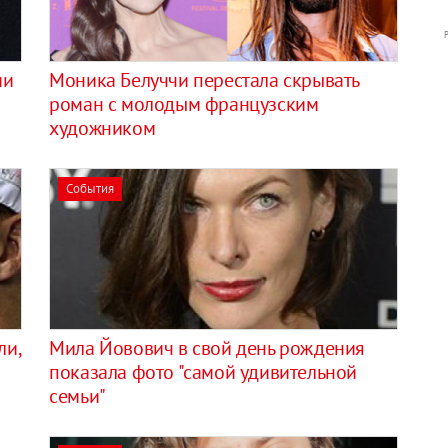
ии
Моника Белуччи перестала скрывать
роман с молодым французским
художником
События
ли,
Мила Йовович в свой день рождения
показала фото "самой удивительной
семьи"