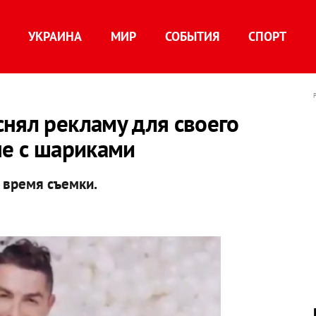
УКРАИНА
МИР
СОБЫТИЯ
СПОРТ
нял рекламу для своего
не с шариками
 время съемки.