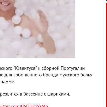
нского "Ювентуса" и сборной Португалии
ю для собственного бренда мужского белья
грамме.
резвится в бассейне с шариками.
twitter.com/0NTUFzYzMb