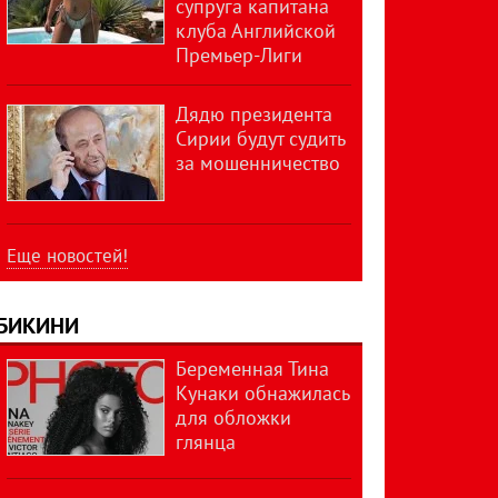
супруга капитана
клуба Английской
Премьер-Лиги
Дядю президента
Сирии будут судить
за мошенничество
Еще новостей!
БИКИНИ
Беременная Тина
Кунаки обнажилась
для обложки
глянца