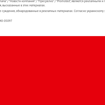
ама" / "Новости компаний" / "Пресрелиз" / "Promoted", являются рекламными и 
я, высказанные в этих материалах.
е суждения, обнародованные в рекламных материалах. Согласно украинскому з
R40-05097