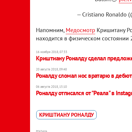
— Cristiano Ronaldo 
Напомним,
Медосмотр
Кришитану Рон
находится в физическом состоянии 
16 ноября 2018, 07:33
Криштиану Роналду сделал предлож
20 августа 2018, 09:48
Роналду сломал нос вратарю в дебю
06 августа 2018, 15:10
Роналду отписался от "Реала" в Insta
КРИШТИАНУ РОНАЛДУ
РЕКЛАМА