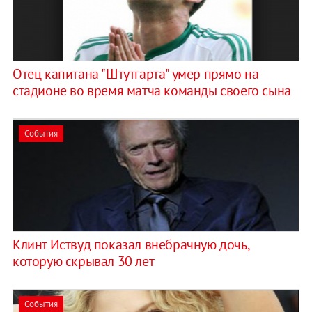
Отец капитана "Штутгарта" умер прямо на
стадионе во время матча команды своего сына
События
Клинт Иствуд показал внебрачную дочь,
которую скрывал 30 лет
События