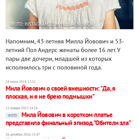
ФОТО: INSTAGRAM.COM/MILLAJOVOVICH
Напомним, 43-летняя Милла Йовович и 53-
летний Пол Андерс женаты более 16 лет. У
пары две дочери, младшей из которых
исполнилось три с половиной года.
24 июня 2018, 13:21
Мила Йовович о своей внешности: ​"Да, я
плоская, и я не брею подмышки"
11 января 2017, 14:24
Мила Йовович в коротком платье
ФОТО
представила финальный эпизод "Обители зла"
26 декабря 2016, 15:47