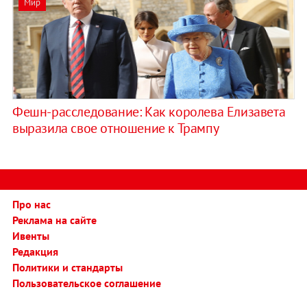
Мир
Фешн-расследование: Как королева Елизавета
выразила свое отношение к Трампу
Про нас
Реклама на сайте
Ивенты
Редакция
Политики и стандарты
Пользовательское соглашение