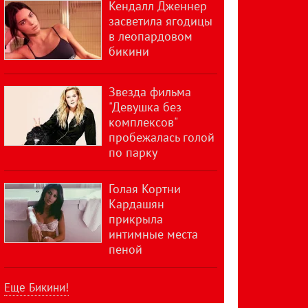
Кендалл Дженнер
засветила ягодицы
в леопардовом
бикини
Звезда фильма
"Девушка без
комплексов"
пробежалась голой
по парку
Голая Кортни
Кардашян
прикрыла
интимные места
пеной
Еще Бикини!