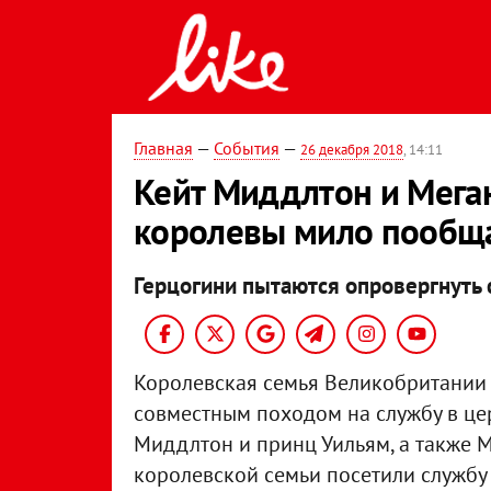
Главная
—
События
—
26 декабря 2018
, 14:11
Кейт Миддлтон и Мега
королевы мило пообща
Герцогини пытаются опровергнуть
Королевская семья Великобритании
совместным походом на службу в церк
Миддлтон и принц Уильям, а также 
королевской семьи посетили службу