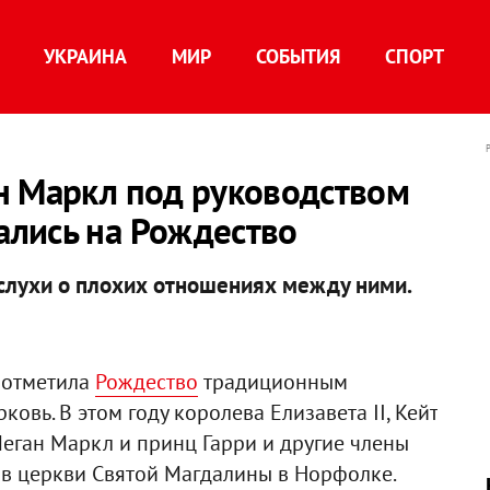
УКРАИНА
МИР
СОБЫТИЯ
СПОРТ
н Маркл под руководством
лись на Рождество
 слухи о плохих отношениях между ними.
 отметила
Рождество
традиционным
овь. В этом году королева Елизавета II, Кейт
Меган Маркл и принц Гарри и другие члены
 в церкви Святой Магдалины в Норфолке.