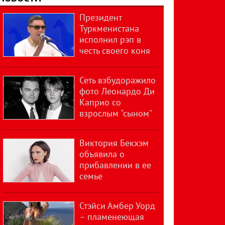
Президент
Туркменистана
исполнил рэп в
честь своего коня
Сеть взбудоражило
фото Леонардо Ди
Каприо со
взрослым "сыном"
Виктория Бекхэм
объявила о
прибавлении в ее
семье
Стэйси Амбер Уорд
– пламенеющая