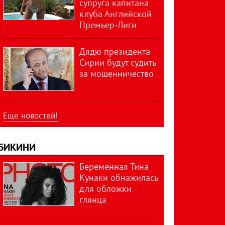
супруга капитана
клуба Английской
Премьер-Лиги
Дядю президента
Сирии будут судить
за мошенничество
Еще новостей!
БИКИНИ
Беременная Тина
Кунаки обнажилась
для обложки
глянца