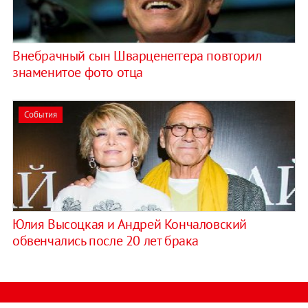
Внебрачный сын Шварценеггера повторил
знаменитое фото отца
События
Юлия Высоцкая и Андрей Кончаловский
обвенчались после 20 лет брака