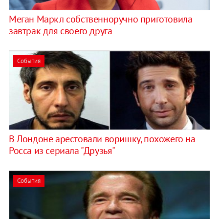
Меган Маркл собственноручно приготовила
завтрак для своего друга
События
В Лондоне арестовали воришку, похожего на
Росса из сериала "Друзья"
События