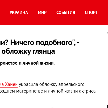
УКРАИНА
МИР
СОБЫТИЯ
СПОРТ
? Ничего подобного", -
 обложку глянца
ринстве и личной жизни.
ма Хайек
украсила обложку апрельского
позднем материнстве и личной жизни актриса