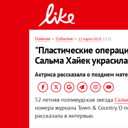
Главная
—
События
—
12 марта 2019
, 13:32
"Пластические операции
Сальма Хайек украсила
Актриса рассказала о позднем мате
52-летняя голливудская звезда
Саль
номера журнала Town & Country. О 
рассказала в интервью.