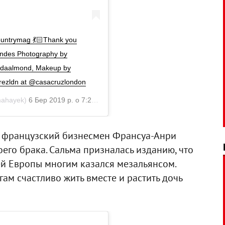
ountrymag 💃🏻Thank you
andes Photography by
andaalmond, Makeup by
rezldn at @casacruzlondon
ahayek)
6 Бер 2019 р. о 7:20 PST
ий французский бизнесмен Франсуа-Анри
оего брака. Сальма призналась изданию, что
ей Европы многим казался мезальянсом.
ам счастливо жить вместе и растить дочь