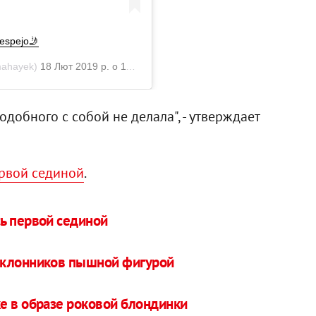
 espejo🤳
ahayek)
18 Лют 2019 р. о 11:18 PST
добного с собой не делала", - утверждает
ервой сединой
.
ь первой сединой
оклонников пышной фигурой
е в образе роковой блондинки