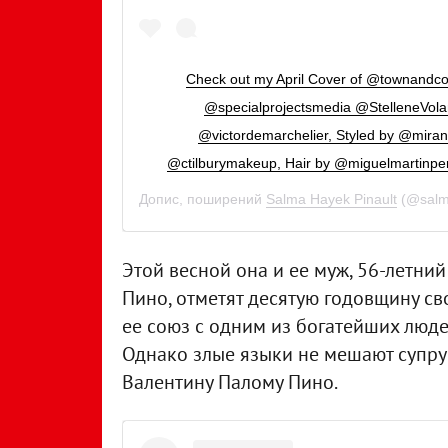
Check out my April Cover of @townandc
@specialprojectsmedia @StelleneVol
@victordemarchelier, Styled by @mir
@ctilburymakeup, Hair by @miguelmartinpe
Допис, поширений
Salma Hayek Pinault
(@salm
Этой весной она и ее муж, 56-летн
Пино, отметят десятую годовщину св
ее союз с одним из богатейших люд
Однако злые языки не мешают супруг
Валентину Палому Пино.