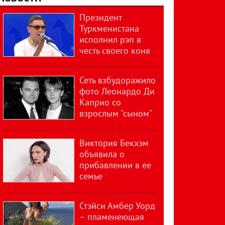
Президент
Туркменистана
исполнил рэп в
честь своего коня
Сеть взбудоражило
фото Леонардо Ди
Каприо со
взрослым "сыном"
Виктория Бекхэм
объявила о
прибавлении в ее
семье
Стэйси Амбер Уорд
– пламенеющая