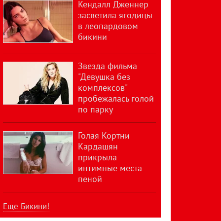
Кендалл Дженнер
засветила ягодицы
в леопардовом
бикини
Звезда фильма
"Девушка без
комплексов"
пробежалась голой
по парку
Голая Кортни
Кардашян
прикрыла
интимные места
пеной
Еще Бикини!