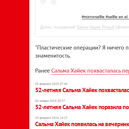
#mirrorselfie #selfie en el
Допис, поширений
Salma Hayek Pinault
(@salm
"Пластические операции? Я ничего по
знаменитость.
Ранее
Сальма Хайек похвасталась п
05 февраля 2019, 07:44
52-летняя Сальма Хайек похвасталас
04 января 2019, 00:37
52-летняя Сальма Хайек поразила п
19 февраля 2018, 14:23
Сальма Хайек появилась на вечеринк