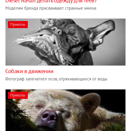
Diesel начал делать одежду для геев?
Моделям бренда присваивают странные имена
Приколы
Собаки в движении
Фотограф запечатлел псов, отряхивающихся от воды
Приколы