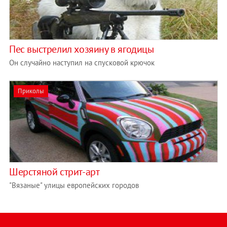
Пес выстрелил хозяину в ягодицы
Он случайно наступил на спусковой крючок
Приколы
Шерстяной стрит-арт
"Вязаные" улицы европейских городов