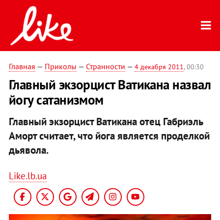
Главная
—
Приколы
—
Странности
—
4 декабря 2011
, 00:30
Главный экзорцист Ватикана назвал
йогу сатанизмом
Главный экзорцист Ватикана отец Габриэль
Аморт считает, что йога является проделкой
дьявола.
Like.lb.ua