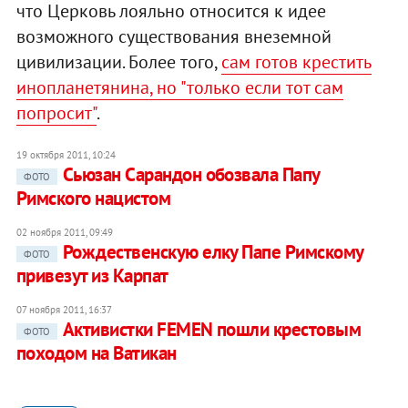
что Церковь лояльно относится к идее
возможного существования внеземной
цивилизации. Более того,
сам готов крестить
инопланетянина, но "только если тот сам
попросит"
.
19 октября 2011, 10:24
Сьюзан Сарандон обозвала Папу
ФОТО
Римского нацистом
02 ноября 2011, 09:49
Рождественскую елку Папе Римскому
ФОТО
привезут из Карпат
07 ноября 2011, 16:37
Активистки FEMEN пошли крестовым
ФОТО
походом на Ватикан