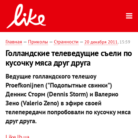
Главная
—
Приколы
—
Странности
—
20 декабря 2011
, 15:59
Голландские телеведущие съели по
кусочку мяса друг друга
Ведущие голландского телешоу
Proefkonijnen ("Подопытные свинки")
Деннис Сторм (Dennis Storm) и Валерио
Зено (Valerio Zeno) в эфире своей
телепередачи попробовали по кусочку мяса
друг друга.
Like.lb.ua