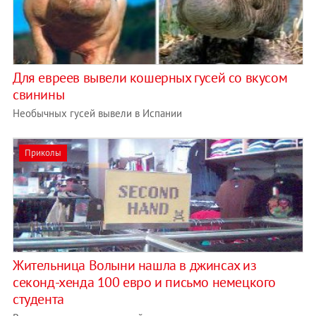
Для евреев вывели кошерных гусей со вкусом
свинины
Необычных гусей вывели в Испании
Приколы
Жительница Волыни нашла в джинсах из
секонд-хенда 100 евро и письмо немецкого
студента