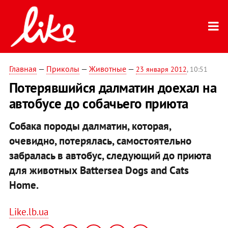
Главная
—
Приколы
—
Животные
—
23 января 2012
, 10:51
Потерявшийся далматин доехал на
автобусе до собачьего приюта
Собака породы далматин, которая,
очевидно, потерялась, самостоятельно
забралась в автобус, следующий до приюта
для животных Battersea Dogs and Cats
Home.
Like.lb.ua