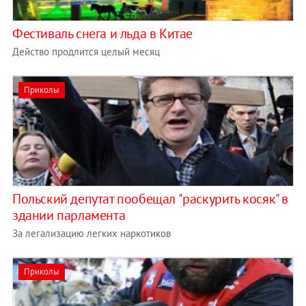
Фестиваль снега и льда в Китае
Действо продлится целый месяц
Приколы
Польский депутат пообещал "раскурить косяк" в
здании парламента
За легализацию легких наркотиков
Приколы