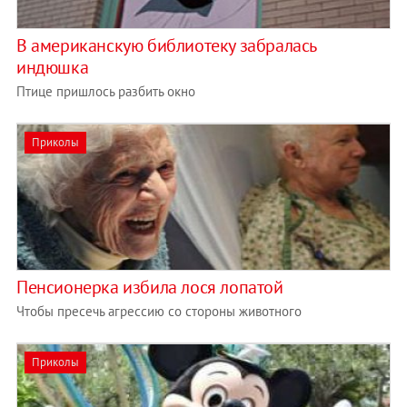
В американскую библиотеку забралась
индюшка
Птице пришлось разбить окно
Приколы
Пенсионерка избила лося лопатой
Чтобы пресечь агрессию со стороны животного
Приколы