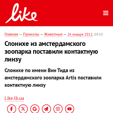
Главная
—
Приколы
—
Животные
—
26 января 2012
, 09:10
Слонихе из амстердамского
зоопарка поставили контактную
линзу
Слонихе по имени Вин Тида из
амстердамского зоопарка Artis поставили
контактную линзу
Like.lb.ua