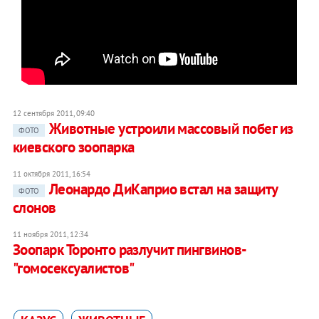
12 сентября 2011, 09:40
Животные устроили массовый побег из
ФОТО
киевского зоопарка
11 октября 2011, 16:54
Леонардо ДиКаприо встал на защиту
ФОТО
слонов
11 ноября 2011, 12:34
Зоопарк Торонто разлучит пингвинов-
"гомосексуалистов"