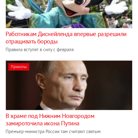
Работникам Диснейленда впервые разрешили
отращивать бороды
Правила вступят в силу с февраля
Приколы
В храме под Нижним Новгородом
замироточила икона Путина
Премьер-министра России там считают святым