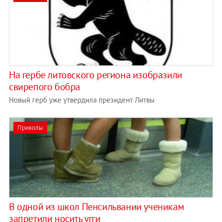
На гербе литовского региона изобразили
свирепого бобра
Новый герб уже утвердила президент Литвы
Приколы
В одной из школ Пенсильвании ученикам
запретили носить угги