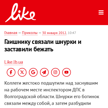
Главная
—
Приколы
—
30 января 2012
, 10:47
Гаишнику связали шнурки и
заставили бежать
Like.lb.ua
Коллеги жестоко подшутили над заснувшим
на рабочем месте инспектором ДПС в
Волгоградской области. Шнурки его ботинок
связали между собой, а затем разбудили