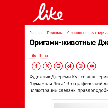
Главная
—
Приколы
—
Странности
—
27 января 2
Оригами-животные Дж
Like.lb.ua
Художник Джереми Кул создал серию
"Бумажная Лиса". Это графический д
иллюстрации сделаны правдоподобн