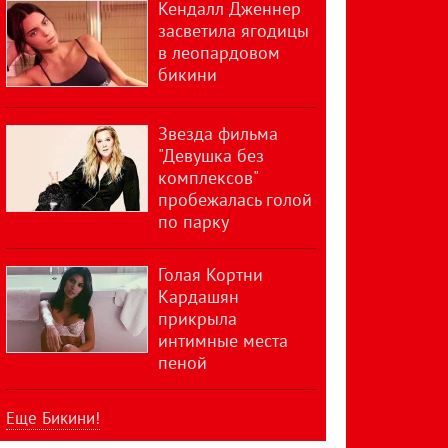
Кендалл Дженнер
засветила ягодицы
в леопардовом
бикини
Звезда фильма
"Девушка без
комплексов"
пробежалась голой
по парку
Голая Кортни
Кардашян
прикрыла
интимные места
пеной
Еще Бикини!