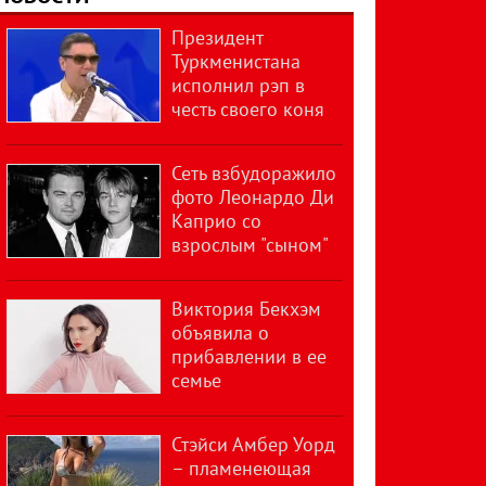
Президент
Туркменистана
исполнил рэп в
честь своего коня
Сеть взбудоражило
фото Леонардо Ди
Каприо со
взрослым "сыном"
Виктория Бекхэм
объявила о
прибавлении в ее
семье
Стэйси Амбер Уорд
– пламенеющая